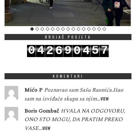
BROJAČ POSJETA
0
4
9
5
7
2
6
0
4
1
5
0
6
8
3
7
1
5
KOMENTARI
Mićo P
Poznavao sam Sašu Raonića.Išao
sam na izviđače skupa sa njim…
VIEW
Boris Gombač
HVALA NA ODGOVORU,
ONO STO MOGU, DA PRATIM PREKO
VASE…
VIEW