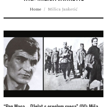
Home
/
Milica Janketić
“Pop Maca – Dželat s oreolom sveca” (IV): Miša