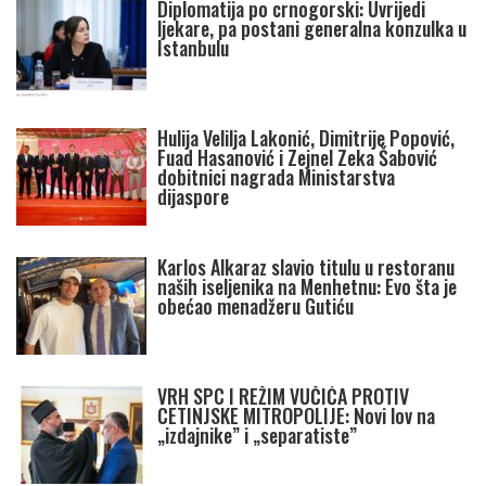
Diplomatija po crnogorski: Uvrijedi
ljekare, pa postani generalna konzulka u
Istanbulu
Hulija Velilja Lakonić, Dimitrije Popović,
Fuad Hasanović i Zejnel Zeka Šabović
dobitnici nagrada Ministarstva
dijaspore
Karlos Alkaraz slavio titulu u restoranu
naših iseljenika na Menhetnu: Evo šta je
obećao menadžeru Gutiću
VRH SPC I REŽIM VUČIĆA PROTIV
CETINJSKE MITROPOLIJE: Novi lov na
„izdajnike” i „separatiste”