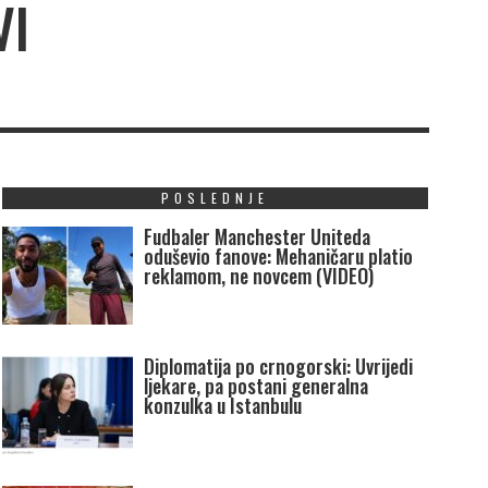
VI
POSLEDNJE
Fudbaler Manchester Uniteda
oduševio fanove: Mehaničaru platio
reklamom, ne novcem (VIDEO)
Diplomatija po crnogorski: Uvrijedi
ljekare, pa postani generalna
konzulka u Istanbulu