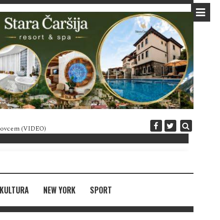
 novcem (VIDEO)
Diplomatija po crnogorski
KULTURA
NEW YORK
SPORT