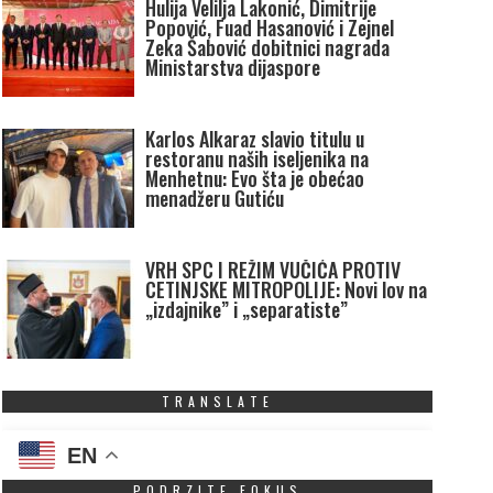
Hulija Velilja Lakonić, Dimitrije
Popović, Fuad Hasanović i Zejnel
Zeka Šabović dobitnici nagrada
Ministarstva dijaspore
Karlos Alkaraz slavio titulu u
restoranu naših iseljenika na
Menhetnu: Evo šta je obećao
menadžeru Gutiću
VRH SPC I REŽIM VUČIĆA PROTIV
CETINJSKE MITROPOLIJE: Novi lov na
„izdajnike” i „separatiste”
TRANSLATE
EN
PODRZITE FOKUS