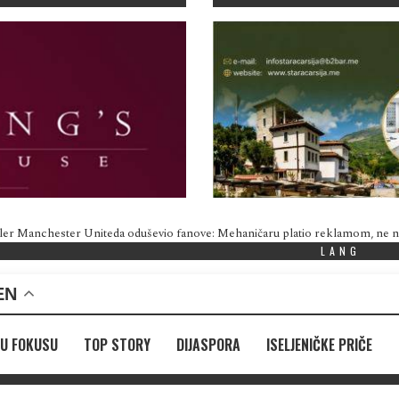
ler Manchester Uniteda oduševio fanove: Mehaničaru platio reklamom, ne
LANG
EN
U FOKUSU
TOP STORY
DIJASPORA
ISELJENIČKE PRIČE