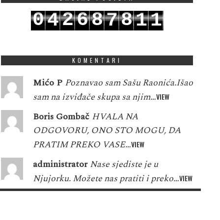
0
2
6
8
8
4
7
1
1
1
3
7
9
9
5
8
2
2
KOMENTARI
Mićo P
Poznavao sam Sašu Raonića.Išao
sam na izviđače skupa sa njim…
VIEW
Boris Gombač
HVALA NA
ODGOVORU, ONO STO MOGU, DA
PRATIM PREKO VASE…
VIEW
administrator
Nase sjediste je u
Njujorku. Možete nas pratiti i preko…
VIEW