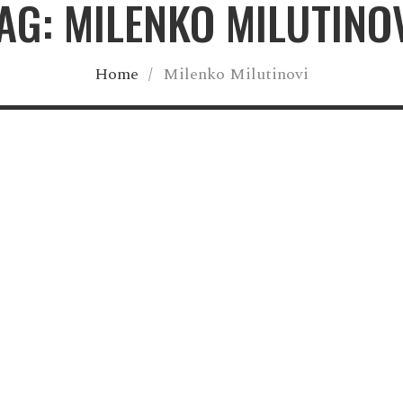
AG: MILENKO MILUTINO
Home
/
Milenko Milutinovi