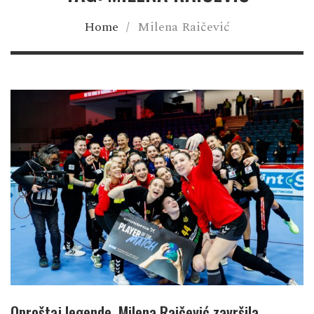
Home
/
Milena Raičević
Oproštaj legende, Milena Raičević završila