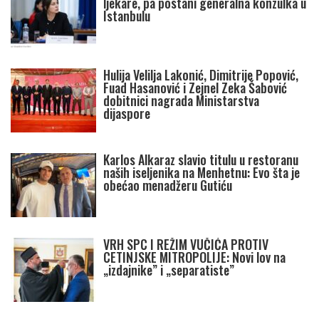
ljekare, pa postani generalna konzulka u
Istanbulu
Hulija Velilja Lakonić, Dimitrije Popović,
Fuad Hasanović i Zejnel Zeka Šabović
dobitnici nagrada Ministarstva
dijaspore
Karlos Alkaraz slavio titulu u restoranu
naših iseljenika na Menhetnu: Evo šta je
obećao menadžeru Gutiću
VRH SPC I REŽIM VUČIĆA PROTIV
CETINJSKE MITROPOLIJE: Novi lov na
„izdajnike” i „separatiste”