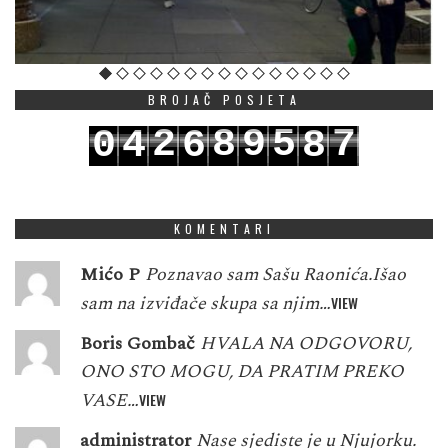
BROJAČ POSJETA
2
8
9
5
7
0
4
6
8
3
9
0
6
8
1
5
7
9
KOMENTARI
Mićo P
Poznavao sam Sašu Raonića.Išao
sam na izviđače skupa sa njim…
VIEW
Boris Gombač
HVALA NA ODGOVORU,
ONO STO MOGU, DA PRATIM PREKO
VASE…
VIEW
administrator
Nase sjediste je u Njujorku.