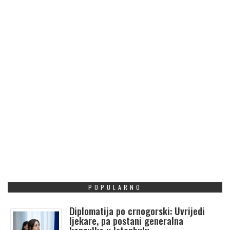
POPULARNO
Diplomatija po crnogorski: Uvrijedi
ljekare, pa postani generalna