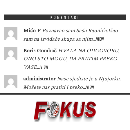
3
8
0
6
1
5
7
6
7
KOMENTARI
Mićo P
Poznavao sam Sašu Raonića.Išao
sam na izviđače skupa sa njim…
VIEW
Boris Gombač
HVALA NA ODGOVORU,
ONO STO MOGU, DA PRATIM PREKO
VASE…
VIEW
administrator
Nase sjediste je u Njujorku.
Možete nas pratiti i preko…
VIEW