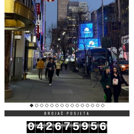
BROJAČ POSJETA
2
7
9
5
0
4
6
5
6