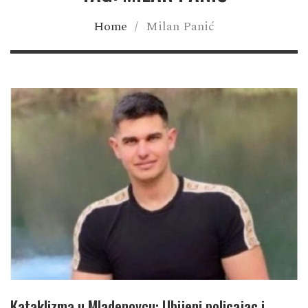
Home
/
Milan Panić
Kataklizma u Mladenovcu: Ubijeni policajac i