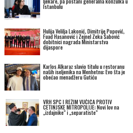
ljekare, pa postani generalna konzulka u
Istanbulu
Hulija Velilja Lakonić, Dimitrije Popović,
Fuad Hasanović i Zejnel Zeka Šabović
dobitnici nagrada Ministarstva
dijaspore
Karlos Alkaraz slavio titulu u restoranu
naših iseljenika na Menhetnu: Evo šta je
obećao menadžeru Gutiću
VRH SPC I REŽIM VUČIĆA PROTIV
CETINJSKE MITROPOLIJE: Novi lov na
„izdajnike” i „separatiste”