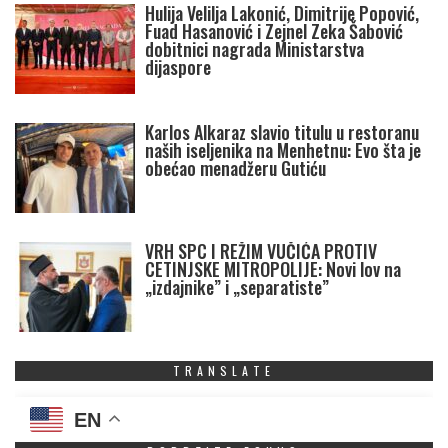
Hulija Velilja Lakonić, Dimitrije Popović,
Fuad Hasanović i Zejnel Zeka Šabović
dobitnici nagrada Ministarstva
dijaspore
Karlos Alkaraz slavio titulu u restoranu
naših iseljenika na Menhetnu: Evo šta je
obećao menadžeru Gutiću
VRH SPC I REŽIM VUČIĆA PROTIV
CETINJSKE MITROPOLIJE: Novi lov na
„izdajnike” i „separatiste”
TRANSLATE
EN