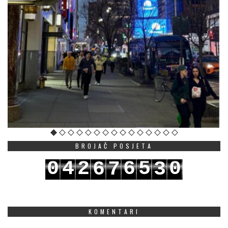
BROJAČ POSJETA
0
4
2
6
5
0
6
7
3
1
5
3
7
6
1
7
8
4
KOMENTARI