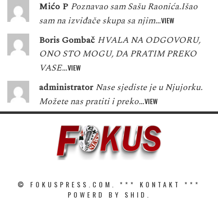
Mićo P
Poznavao sam Sašu Raonića.Išao
sam na izviđače skupa sa njim…
VIEW
Boris Gombač
HVALA NA ODGOVORU,
ONO STO MOGU, DA PRATIM PREKO
VASE…
VIEW
administrator
Nase sjediste je u Njujorku.
Možete nas pratiti i preko…
VIEW
© FOKUSPRESS.COM. ***
KONTAKT
***
POWERD BY SHID.