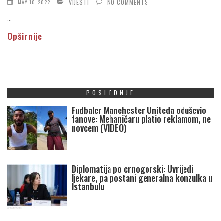
VIJESTI
NO COMMENTS
MAY 10, 2022
...
Opširnije
POSLEDNJE
Fudbaler Manchester Uniteda oduševio
fanove: Mehaničaru platio reklamom, ne
novcem (VIDEO)
Diplomatija po crnogorski: Uvrijedi
ljekare, pa postani generalna konzulka u
Istanbulu