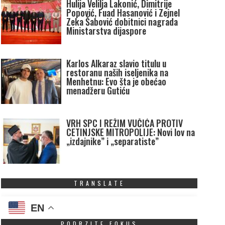
Hulija Velilja Lakonić, Dimitrije
Popović, Fuad Hasanović i Zejnel
Zeka Šabović dobitnici nagrada
Ministarstva dijaspore
Karlos Alkaraz slavio titulu u
restoranu naših iseljenika na
Menhetnu: Evo šta je obećao
menadžeru Gutiću
VRH SPC I REŽIM VUČIĆA PROTIV
CETINJSKE MITROPOLIJE: Novi lov na
„izdajnike” i „separatiste”
TRANSLATE
EN
PODRZITE FOKUS