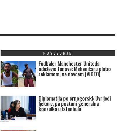
POSLEDNJE
Fudbaler Manchester Uniteda
oduševio fanove: Mehaničaru platio
reklamom, ne novcem (VIDEO)
Diplomatija po crnogorski: Uvrijedi
ljekare, pa postani generalna
konzulka u Istanbulu