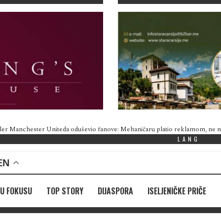
ler Manchester Uniteda oduševio fanove: Mehaničaru platio reklamom, ne
LANG
EN
U FOKUSU
TOP STORY
DIJASPORA
ISELJENIČKE PRIČE