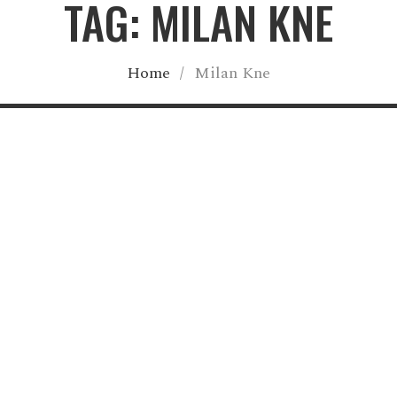
TAG: MILAN KNE
Home
/
Milan Kne