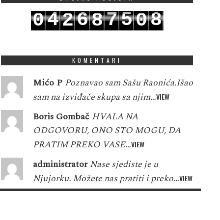
4
6
7
5
8
0
2
8
0
5
7
8
6
9
1
3
9
1
KOMENTARI
Mićo P
Poznavao sam Sašu Raonića.Išao
sam na izviđače skupa sa njim…
VIEW
Boris Gombač
HVALA NA
ODGOVORU, ONO STO MOGU, DA
PRATIM PREKO VASE…
VIEW
administrator
Nase sjediste je u
Njujorku. Možete nas pratiti i preko…
VIEW