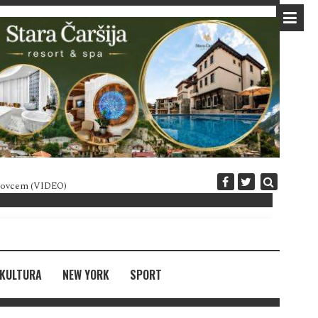
 novcem (VIDEO)
Diplomatija po crnogorski
KULTURA
NEW YORK
SPORT