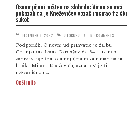
Osumnjičeni pušten na slobodu: Video snimci
pokazali da je Kneževićev vozač inicirao fizički
sukob
DECEMBER 8, 2022
U FOKUSU
NO COMMENTS
Podgorički O novni ud prihvatio je žalbu
Cetinjanina Ivana Gardaševića (34) i ukinuo
zadržavanje tom o umnjičenom za napad na po
lanika Milana Kneževića, aznaju Vije ti
nezvanično u...
Opširnije