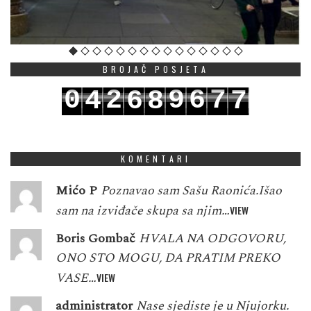
BROJAČ POSJETA
0
2
9
6
7
4
6
8
7
1
3
0
7
8
5
7
9
8
KOMENTARI
Mićo P
Poznavao sam Sašu Raonića.Išao
sam na izviđače skupa sa njim…
VIEW
Boris Gombač
HVALA NA ODGOVORU,
ONO STO MOGU, DA PRATIM PREKO
VASE…
VIEW
administrator
Nase sjediste je u Njujorku.