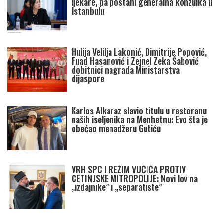
ljekare, pa postani generalna konzulka u
Istanbulu
Hulija Velilja Lakonić, Dimitrije Popović,
Fuad Hasanović i Zejnel Zeka Šabović
dobitnici nagrada Ministarstva
dijaspore
Karlos Alkaraz slavio titulu u restoranu
naših iseljenika na Menhetnu: Evo šta je
obećao menadžeru Gutiću
VRH SPC I REŽIM VUČIĆA PROTIV
CETINJSKE MITROPOLIJE: Novi lov na
„izdajnike” i „separatiste”