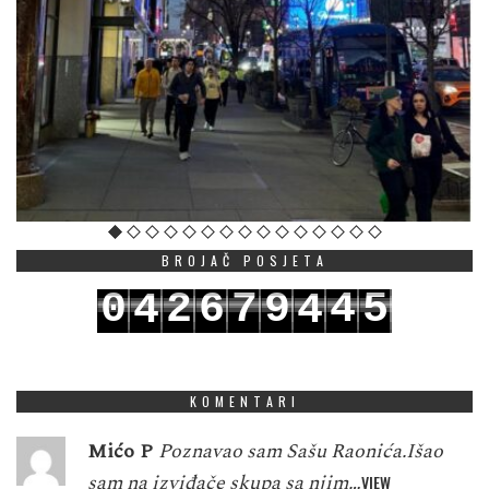
BROJAČ POSJETA
0
2
6
7
9
4
5
4
4
1
3
7
8
0
5
6
5
5
KOMENTARI
Mićo P
Poznavao sam Sašu Raonića.Išao
sam na izviđače skupa sa njim…
VIEW