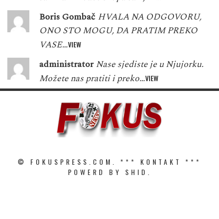
Boris Gombač
HVALA NA ODGOVORU,
ONO STO MOGU, DA PRATIM PREKO
VASE…
VIEW
administrator
Nase sjediste je u Njujorku.
Možete nas pratiti i preko…
VIEW
© FOKUSPRESS.COM. ***
KONTAKT
***
POWERD BY SHID.