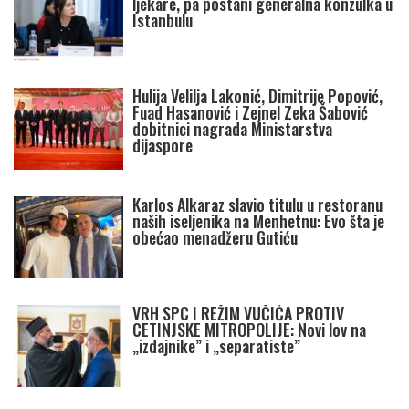
ljekare, pa postani generalna konzulka u
Istanbulu
Hulija Velilja Lakonić, Dimitrije Popović,
Fuad Hasanović i Zejnel Zeka Šabović
dobitnici nagrada Ministarstva
dijaspore
Karlos Alkaraz slavio titulu u restoranu
naših iseljenika na Menhetnu: Evo šta je
obećao menadžeru Gutiću
VRH SPC I REŽIM VUČIĆA PROTIV
CETINJSKE MITROPOLIJE: Novi lov na
„izdajnike” i „separatiste”