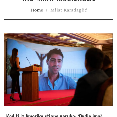
Home
/
Mijat Karadaglić
„Kad ti iz Amerike stigne poruka: ‘Ovdje imaš