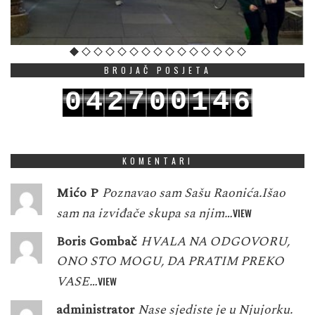
BROJAČ POSJETA
7
0
4
0
4
2
0
1
6
8
1
5
1
5
3
1
2
7
KOMENTARI
Mićo P
Poznavao sam Sašu Raonića.Išao
sam na izviđače skupa sa njim…
VIEW
Boris Gombač
HVALA NA ODGOVORU,
ONO STO MOGU, DA PRATIM PREKO
VASE…
VIEW
administrator
Nase sjediste je u Njujorku.