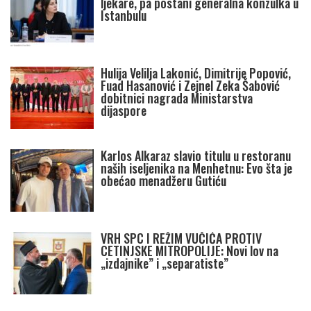
ljekare, pa postani generalna konzulka u
Istanbulu
Hulija Velilja Lakonić, Dimitrije Popović,
Fuad Hasanović i Zejnel Zeka Šabović
dobitnici nagrada Ministarstva
dijaspore
Karlos Alkaraz slavio titulu u restoranu
naših iseljenika na Menhetnu: Evo šta je
obećao menadžeru Gutiću
VRH SPC I REŽIM VUČIĆA PROTIV
CETINJSKE MITROPOLIJE: Novi lov na
„izdajnike” i „separatiste”