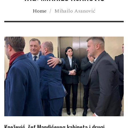
Home
/
Mihailo Asanović
Knežević, šef Mandićevog kabineta i drugi