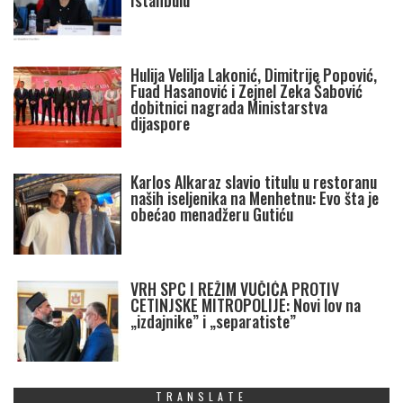
Istanbulu
Hulija Velilja Lakonić, Dimitrije Popović,
Fuad Hasanović i Zejnel Zeka Šabović
dobitnici nagrada Ministarstva
dijaspore
Karlos Alkaraz slavio titulu u restoranu
naših iseljenika na Menhetnu: Evo šta je
obećao menadžeru Gutiću
VRH SPC I REŽIM VUČIĆA PROTIV
CETINJSKE MITROPOLIJE: Novi lov na
„izdajnike” i „separatiste”
TRANSLATE