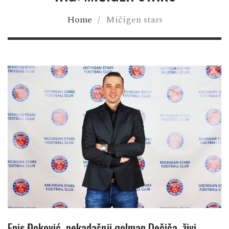
Home
/
Mičigen stars
Enis Đoković, nekadašnji golman Dečiča, živi