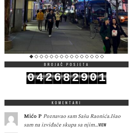
BROJAČ POSJETA
2
6
9
0
0
4
8
2
1
3
7
0
1
1
5
9
3
2
KOMENTARI
Mićo P
Poznavao sam Sašu Raonića.Išao
sam na izviđače skupa sa njim…
VIEW