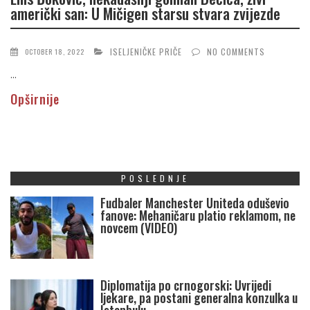
američki san: U Mičigen starsu stvara zvijezde
ISELJENIČKE PRIČE
NO COMMENTS
OCTOBER 18, 2022
...
Opširnije
POSLEDNJE
Fudbaler Manchester Uniteda oduševio
fanove: Mehaničaru platio reklamom, ne
novcem (VIDEO)
Diplomatija po crnogorski: Uvrijedi
ljekare, pa postani generalna konzulka u