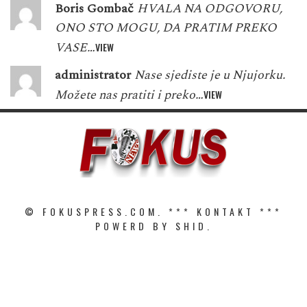
Boris Gombač
HVALA NA ODGOVORU,
ONO STO MOGU, DA PRATIM PREKO
VASE…
VIEW
administrator
Nase sjediste je u Njujorku.
Možete nas pratiti i preko…
VIEW
© FOKUSPRESS.COM. ***
KONTAKT
***
POWERD BY SHID.