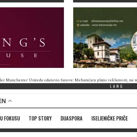
ler Manchester Uniteda oduševio fanove: Mehaničaru platio reklamom, ne
LANG
EN
U FOKUSU
TOP STORY
DIJASPORA
ISELJENIČKE PRIČE