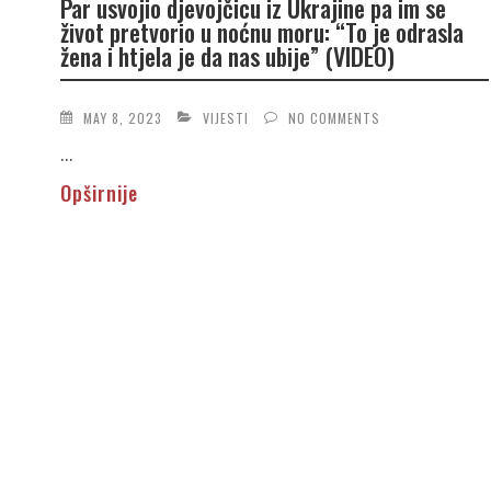
Par usvojio djevojčicu iz Ukrajine pa im se
život pretvorio u noćnu moru: “To je odrasla
žena i htjela je da nas ubije” (VIDEO)
MAY 8, 2023
VIJESTI
NO COMMENTS
...
Opširnije