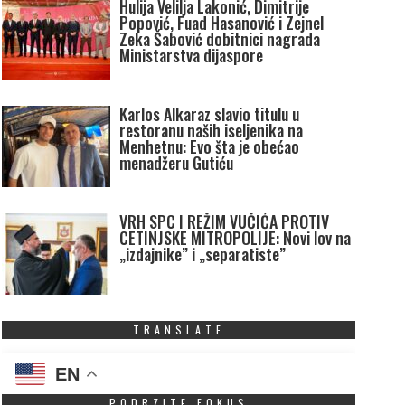
Hulija Velilja Lakonić, Dimitrije
Popović, Fuad Hasanović i Zejnel
Zeka Šabović dobitnici nagrada
Ministarstva dijaspore
Karlos Alkaraz slavio titulu u
restoranu naših iseljenika na
Menhetnu: Evo šta je obećao
menadžeru Gutiću
VRH SPC I REŽIM VUČIĆA PROTIV
CETINJSKE MITROPOLIJE: Novi lov na
„izdajnike” i „separatiste”
TRANSLATE
EN
PODRZITE FOKUS