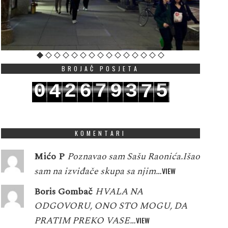
BROJAČ POSJETA
0
2
6
7
9
3
5
4
7
1
3
7
8
0
4
6
5
8
KOMENTARI
Mićo P
Poznavao sam Sašu Raonića.Išao
sam na izviđače skupa sa njim…
VIEW
Boris Gombač
HVALA NA
ODGOVORU, ONO STO MOGU, DA
PRATIM PREKO VASE…
VIEW