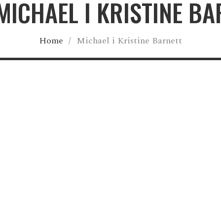
MICHAEL I KRISTINE B
Home
/
Michael i Kristine Barnett