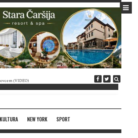
 novcem (VIDEO)
Diplomatija po crnogorski
KULTURA
NEW YORK
SPORT