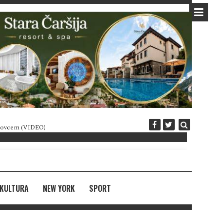
 novcem (VIDEO)
Diplomatija po crnogorski
KULTURA
NEW YORK
SPORT