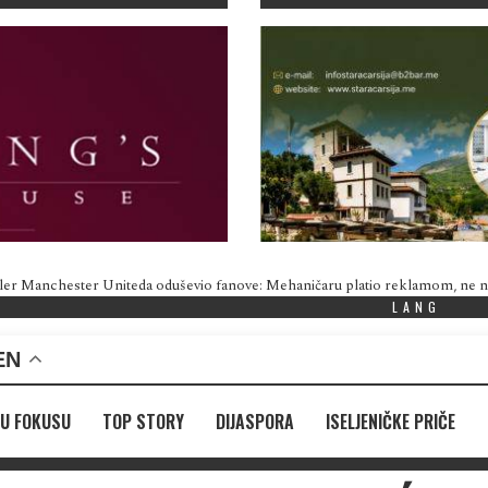
ler Manchester Uniteda oduševio fanove: Mehaničaru platio reklamom, ne
LANG
EN
U FOKUSU
TOP STORY
DIJASPORA
ISELJENIČKE PRIČE