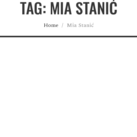
TAG: MIA STANIĆ
Home
/
Mia Stanić