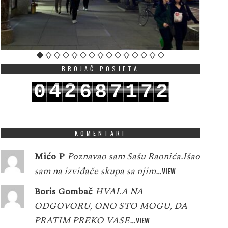
BROJAČ POSJETA
4
2
0
6
8
7
1
7
2
5
3
1
7
9
8
2
8
3
KOMENTARI
Mićo P
Poznavao sam Sašu Raonića.Išao
sam na izviđače skupa sa njim…
VIEW
Boris Gombač
HVALA NA
ODGOVORU, ONO STO MOGU, DA
PRATIM PREKO VASE…
VIEW