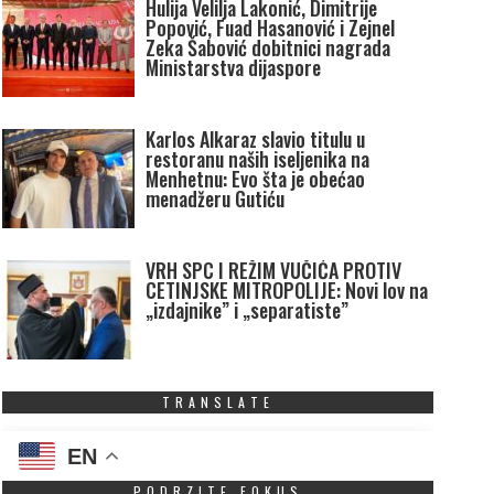
Hulija Velilja Lakonić, Dimitrije
Popović, Fuad Hasanović i Zejnel
Zeka Šabović dobitnici nagrada
Ministarstva dijaspore
Karlos Alkaraz slavio titulu u
restoranu naših iseljenika na
Menhetnu: Evo šta je obećao
menadžeru Gutiću
VRH SPC I REŽIM VUČIĆA PROTIV
CETINJSKE MITROPOLIJE: Novi lov na
„izdajnike” i „separatiste”
TRANSLATE
EN
PODRZITE FOKUS