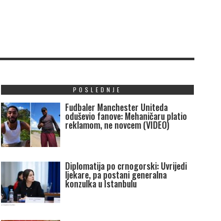
POSLEDNJE
Fudbaler Manchester Uniteda
oduševio fanove: Mehaničaru platio
reklamom, ne novcem (VIDEO)
Diplomatija po crnogorski: Uvrijedi
ljekare, pa postani generalna
konzulka u Istanbulu