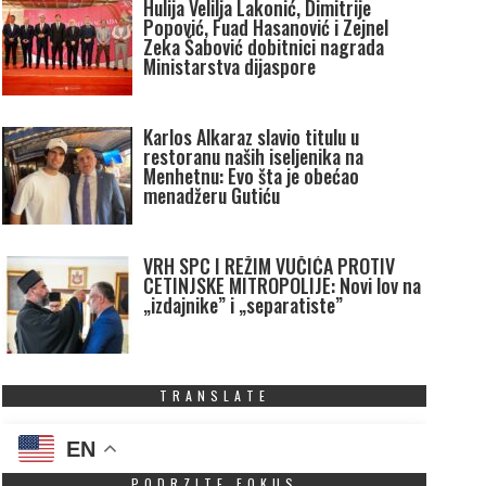
Hulija Velilja Lakonić, Dimitrije
Popović, Fuad Hasanović i Zejnel
Zeka Šabović dobitnici nagrada
Ministarstva dijaspore
Karlos Alkaraz slavio titulu u
restoranu naših iseljenika na
Menhetnu: Evo šta je obećao
menadžeru Gutiću
VRH SPC I REŽIM VUČIĆA PROTIV
CETINJSKE MITROPOLIJE: Novi lov na
„izdajnike” i „separatiste”
TRANSLATE
EN
PODRZITE FOKUS