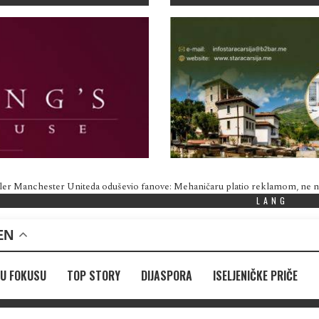
ler Manchester Uniteda oduševio fanove: Mehaničaru platio reklamom, ne
LANG
EN
U FOKUSU
TOP STORY
DIJASPORA
ISELJENIČKE PRIČE