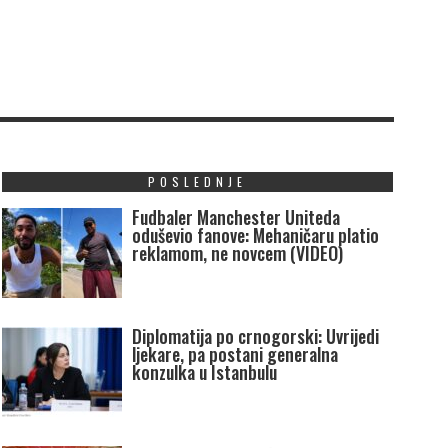
POSLEDNJE
Fudbaler Manchester Uniteda
oduševio fanove: Mehaničaru platio
reklamom, ne novcem (VIDEO)
Diplomatija po crnogorski: Uvrijedi
ljekare, pa postani generalna
konzulka u Istanbulu