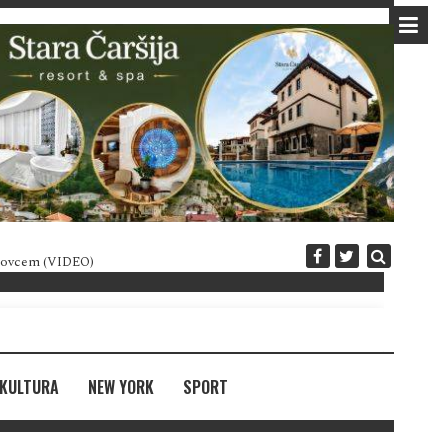
 novcem (VIDEO)
Diplomatija po crnogorski
KULTURA
NEW YORK
SPORT