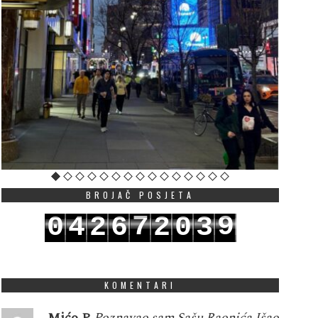
BROJAČ POSJETA
7
9
0
4
2
6
2
0
3
8
0
1
5
3
7
3
1
4
KOMENTARI
Mićo P
Poznavao sam Sašu Raonića.Išao