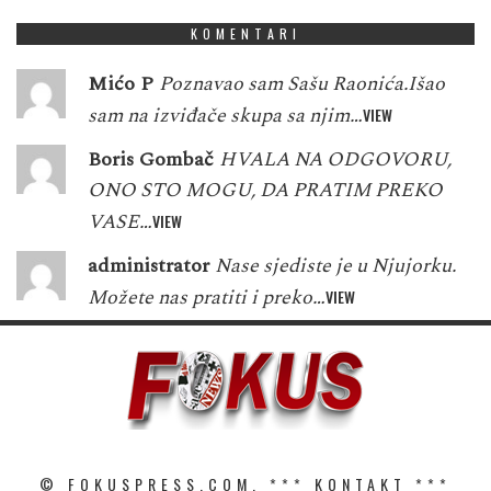
KOMENTARI
Mićo P
Poznavao sam Sašu Raonića.Išao
sam na izviđače skupa sa njim…
VIEW
Boris Gombač
HVALA NA ODGOVORU,
ONO STO MOGU, DA PRATIM PREKO
VASE…
VIEW
administrator
Nase sjediste je u Njujorku.
Možete nas pratiti i preko…
VIEW
© FOKUSPRESS.COM. ***
KONTAKT
***