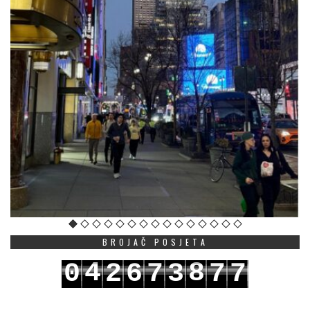
BROJAČ POSJETA
4
8
0
2
6
7
3
7
7
5
9
1
3
7
8
4
8
8