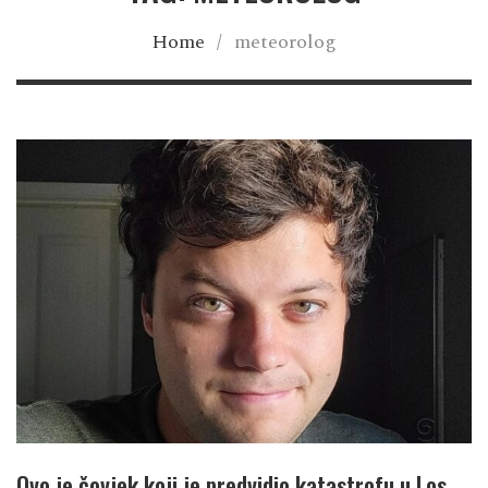
Home
/
meteorolog
Ovo je čovjek koji je predvidio katastrofu u Los