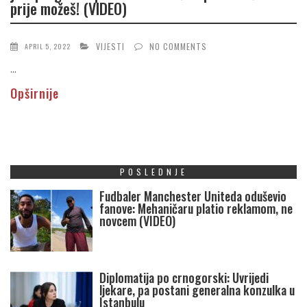
prije možeš! (VIDEO)
VIJESTI
NO COMMENTS
APRIL 5, 2022
...
Opširnije
POSLEDNJE
Fudbaler Manchester Uniteda oduševio
fanove: Mehaničaru platio reklamom, ne
novcem (VIDEO)
Diplomatija po crnogorski: Uvrijedi
ljekare, pa postani generalna konzulka u
Istanbulu