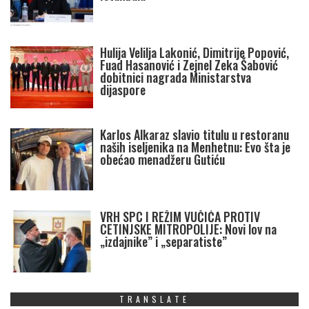
Hulija Velilja Lakonić, Dimitrije Popović,
Fuad Hasanović i Zejnel Zeka Šabović
dobitnici nagrada Ministarstva
dijaspore
Karlos Alkaraz slavio titulu u restoranu
naših iseljenika na Menhetnu: Evo šta je
obećao menadžeru Gutiću
VRH SPC I REŽIM VUČIĆA PROTIV
CETINJSKE MITROPOLIJE: Novi lov na
„izdajnike” i „separatiste”
TRANSLATE