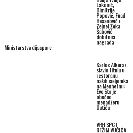
Lakonić,
Dimitrije
Popović, Fuad
Hasanović i
Zejnel Zeka
Šabović
dobitnici
nagrada
Ministarstva dijaspore
Karlos Alkaraz
slavio titulu u
restoranu
naših iseljenika
na Menhetnu:
Evo šta je
obećao
menadžeru
Gutiću
VRH SPC I
REŽIM VUČIĆA