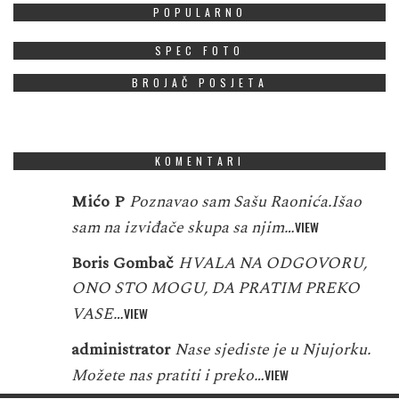
POPULARNO
SPEC FOTO
BROJAČ POSJETA
KOMENTARI
Mićo P
Poznavao sam Sašu Raonića.Išao
sam na izviđače skupa sa njim…
VIEW
Boris Gombač
HVALA NA ODGOVORU,
ONO STO MOGU, DA PRATIM PREKO
VASE…
VIEW
administrator
Nase sjediste je u Njujorku.
Možete nas pratiti i preko…
VIEW