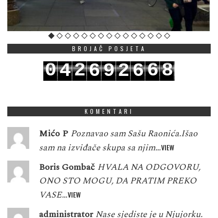
BROJAČ POSJETA
0
2
6
8
4
6
9
2
6
1
3
7
9
5
7
0
3
7
KOMENTARI
Mićo P
Poznavao sam Sašu Raonića.Išao
sam na izviđače skupa sa njim…
VIEW
Boris Gombač
HVALA NA ODGOVORU,
ONO STO MOGU, DA PRATIM PREKO
VASE…
VIEW
administrator
Nase sjediste je u Njujorku.