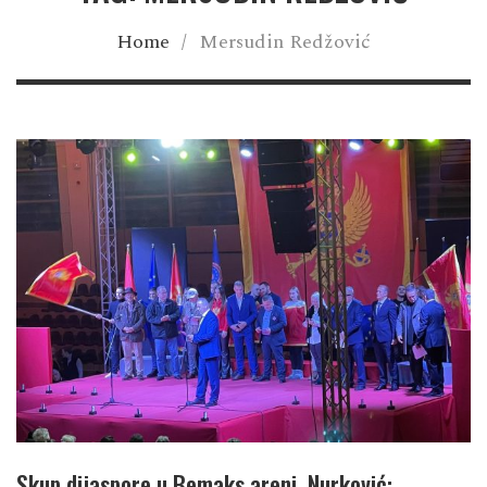
Home
/
Mersudin Redžović
Skup dijaspore u Bemaks areni, Nurković: