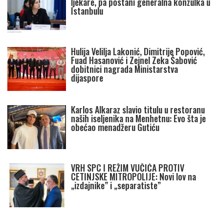
ljekare, pa postani generalna konzulka u
Istanbulu
Hulija Velilja Lakonić, Dimitrije Popović,
Fuad Hasanović i Zejnel Zeka Šabović
dobitnici nagrada Ministarstva
dijaspore
Karlos Alkaraz slavio titulu u restoranu
naših iseljenika na Menhetnu: Evo šta je
obećao menadžeru Gutiću
VRH SPC I REŽIM VUČIĆA PROTIV
CETINJSKE MITROPOLIJE: Novi lov na
„izdajnike” i „separatiste”