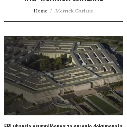
Home
/
Merrick Garland
FBI uhapsio osumnjičenog za curenje dokumenata