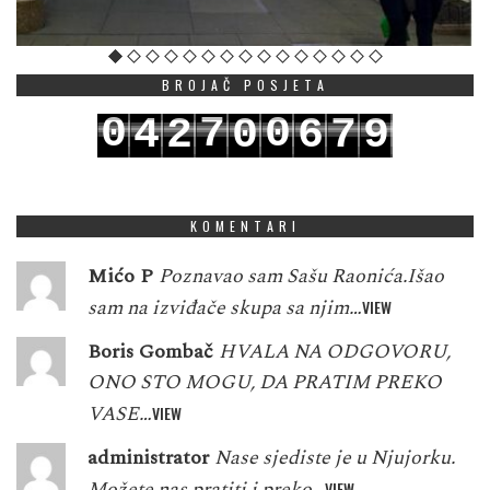
BROJAČ POSJETA
0
7
0
4
2
0
6
7
9
1
8
1
5
3
1
7
8
0
KOMENTARI
Mićo P
Poznavao sam Sašu Raonića.Išao
sam na izviđače skupa sa njim…
VIEW
Boris Gombač
HVALA NA ODGOVORU,
ONO STO MOGU, DA PRATIM PREKO
VASE…
VIEW
administrator
Nase sjediste je u Njujorku.
Možete nas pratiti i preko…
VIEW