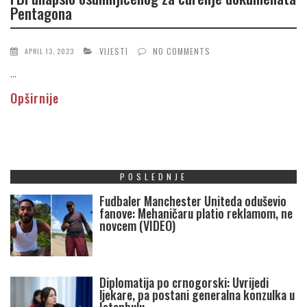
Pentagona
VIJESTI
NO COMMENTS
APRIL 13, 2023
...
Opširnije
POSLEDNJE
Fudbaler Manchester Uniteda oduševio
fanove: Mehaničaru platio reklamom, ne
novcem (VIDEO)
Diplomatija po crnogorski: Uvrijedi
ljekare, pa postani generalna konzulka u