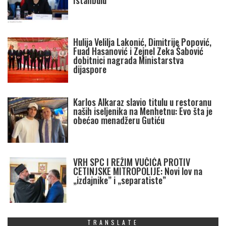
Istanbulu
Hulija Velilja Lakonić, Dimitrije Popović,
Fuad Hasanović i Zejnel Zeka Šabović
dobitnici nagrada Ministarstva
dijaspore
Karlos Alkaraz slavio titulu u restoranu
naših iseljenika na Menhetnu: Evo šta je
obećao menadžeru Gutiću
VRH SPC I REŽIM VUČIĆA PROTIV
CETINJSKE MITROPOLIJE: Novi lov na
„izdajnike” i „separatiste”
TRANSLATE