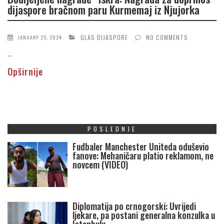
dijaspore bračnom paru Kurmemaj iz Njujorka
GLAS DIJASPORE
NO COMMENTS
JANUARY 25, 2024
...
Opširnije
POSLEDNJE
Fudbaler Manchester Uniteda oduševio
fanove: Mehaničaru platio reklamom, ne
novcem (VIDEO)
Diplomatija po crnogorski: Uvrijedi
ljekare, pa postani generalna konzulka u