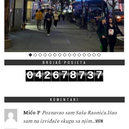
BROJAČ POSJETA
4
7
8
7
0
2
6
7
3
5
8
9
8
1
3
7
8
4
KOMENTARI
Mićo P
Poznavao sam Sašu Raonića.Išao
sam na izviđače skupa sa njim…
VIEW