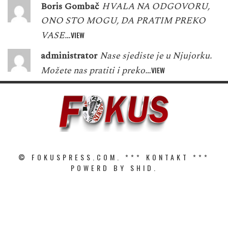
Boris Gombač
HVALA NA ODGOVORU,
ONO STO MOGU, DA PRATIM PREKO
VASE…
VIEW
administrator
Nase sjediste je u Njujorku.
Možete nas pratiti i preko…
VIEW
© FOKUSPRESS.COM. ***
KONTAKT
***
POWERD BY SHID.