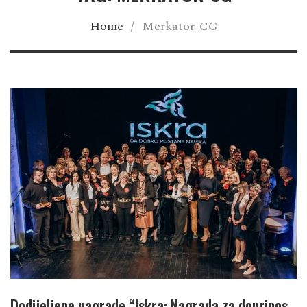
Home
/
Merkator-CG
Dodijeljene nagrade “Iskra: Nagrada za doprinos