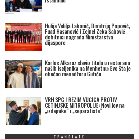
Istanbulu
Hulija Velilja Lakonić, Dimitrije Popović,
Fuad Hasanović i Zejnel Zeka Šabović
dobitnici nagrada Ministarstva
dijaspore
Karlos Alkaraz slavio titulu u restoranu
naših iseljenika na Menhetnu: Evo šta je
obećao menadžeru Gutiću
VRH SPC I REŽIM VUČIĆA PROTIV
CETINJSKE MITROPOLIJE: Novi lov na
„izdajnike” i „separatiste”
TRANSLATE