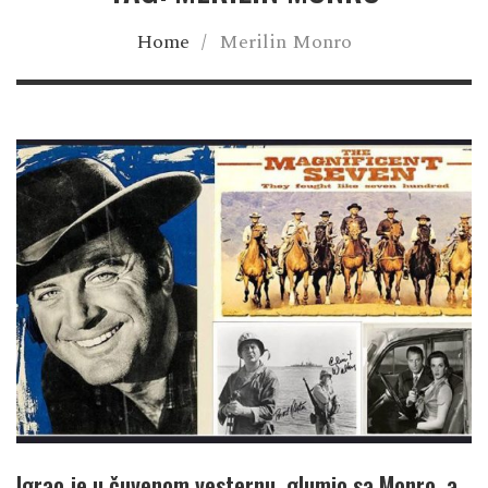
Home
/
Merilin Monro
Igrao je u čuvenom vesternu, glumio sa Monro, a