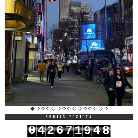
BROJAČ POSJETA
0
4
6
7
4
2
1
9
8