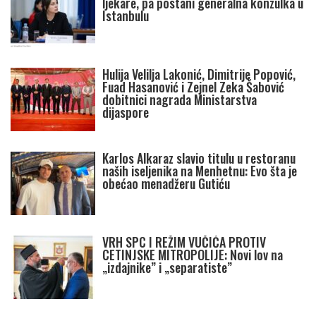
ljekare, pa postani generalna konzulka u
Istanbulu
Hulija Velilja Lakonić, Dimitrije Popović,
Fuad Hasanović i Zejnel Zeka Šabović
dobitnici nagrada Ministarstva
dijaspore
Karlos Alkaraz slavio titulu u restoranu
naših iseljenika na Menhetnu: Evo šta je
obećao menadžeru Gutiću
VRH SPC I REŽIM VUČIĆA PROTIV
CETINJSKE MITROPOLIJE: Novi lov na
„izdajnike” i „separatiste”