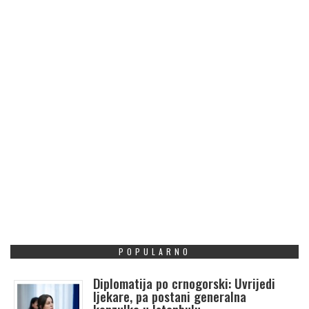
POPULARNO
Diplomatija po crnogorski: Uvrijedi
ljekare, pa postani generalna