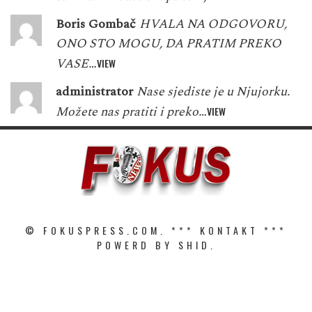
Boris Gombač
HVALA NA ODGOVORU,
ONO STO MOGU, DA PRATIM PREKO
VASE…
VIEW
administrator
Nase sjediste je u Njujorku.
Možete nas pratiti i preko…
VIEW
© FOKUSPRESS.COM. ***
KONTAKT
***
POWERD BY SHID.