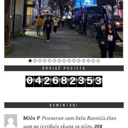
BROJAČ POSJETA
0
4
6
8
3
2
2
5
3
1
5
7
9
4
3
3
6
4
KOMENTARI
Mićo P
Poznavao sam Sašu Raonića.Išao
sam na izviđače skupa sa njim…
VIEW