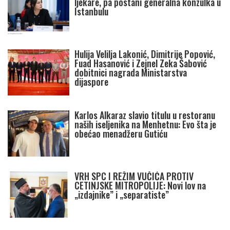
ljekare, pa postani generalna konzulka u
Istanbulu
Hulija Velilja Lakonić, Dimitrije Popović,
Fuad Hasanović i Zejnel Zeka Šabović
dobitnici nagrada Ministarstva
dijaspore
Karlos Alkaraz slavio titulu u restoranu
naših iseljenika na Menhetnu: Evo šta je
obećao menadžeru Gutiću
VRH SPC I REŽIM VUČIĆA PROTIV
CETINJSKE MITROPOLIJE: Novi lov na
„izdajnike” i „separatiste”