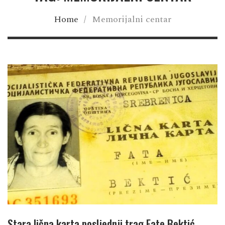
Home
/
Memorijalni centar
Stara lična karta posljednji trag Fate Bektić,