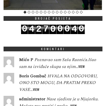
BROJAČ POSJETA
0
7
0
0
0
4
2
0
4
1
8
1
1
1
5
3
1
5
KOMENTARI
Mićo P
Poznavao sam Sašu Raonića.Išao
sam na izviđače skupa sa njim…
VIEW
Boris Gombač
HVALA NA ODGOVORU,
ONO STO MOGU, DA PRATIM PREKO
VASE…
VIEW
administrator
Nase sjediste je u Njujorku.
Možete nas pratiti i preko…
VIEW