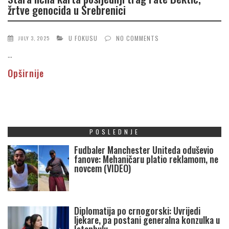
žrtve genocida u Srebrenici
U FOKUSU
NO COMMENTS
JULY 3, 2025
...
Opširnije
POSLEDNJE
Fudbaler Manchester Uniteda oduševio
fanove: Mehaničaru platio reklamom, ne
novcem (VIDEO)
Diplomatija po crnogorski: Uvrijedi
ljekare, pa postani generalna konzulka u