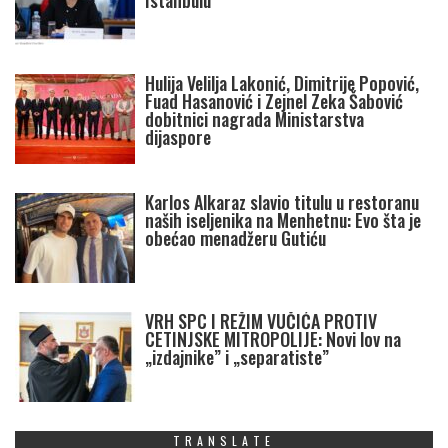
Istanbulu
Hulija Velilja Lakonić, Dimitrije Popović,
Fuad Hasanović i Zejnel Zeka Šabović
dobitnici nagrada Ministarstva
dijaspore
Karlos Alkaraz slavio titulu u restoranu
naših iseljenika na Menhetnu: Evo šta je
obećao menadžeru Gutiću
VRH SPC I REŽIM VUČIĆA PROTIV
CETINJSKE MITROPOLIJE: Novi lov na
„izdajnike” i „separatiste”
TRANSLATE