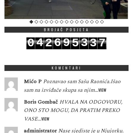
BROJAČ POSJETA
4
6
9
3
0
2
5
3
7
5
7
0
4
1
3
6
4
8
KOMENTARI
Mićo P
Poznavao sam Sašu Raonića.Išao
sam na izviđače skupa sa njim…
VIEW
Boris Gombač
HVALA NA ODGOVORU,
ONO STO MOGU, DA PRATIM PREKO
VASE…
VIEW
administrator
Nase sjediste je u Njujorku.