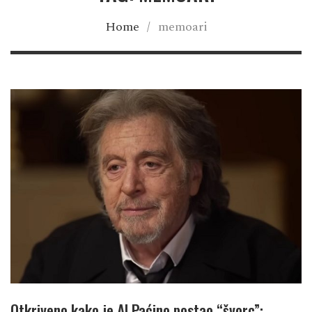
Home
/
memoari
Otkriveno kako je Al Paćino postao “švorc”: