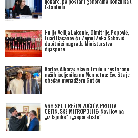
ljekare, pa postani generalna konzulka u
Istanbulu
Hulija Velilja Lakonić, Dimitrije Popović,
Fuad Hasanović i Zejnel Zeka Šabović
dobitnici nagrada Ministarstva
dijaspore
Karlos Alkaraz slavio titulu u restoranu
naših iseljenika na Menhetnu: Evo šta je
obećao menadžeru Gutiću
VRH SPC I REŽIM VUČIĆA PROTIV
CETINJSKE MITROPOLIJE: Novi lov na
„izdajnike” i „separatiste”