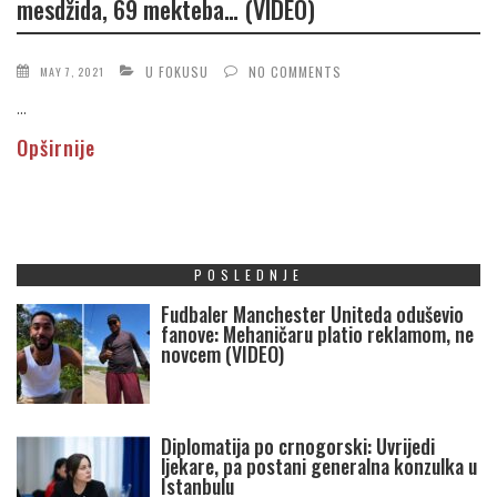
mesdžida, 69 mekteba… (VIDEO)
U FOKUSU
NO COMMENTS
MAY 7, 2021
...
Opširnije
POSLEDNJE
Fudbaler Manchester Uniteda oduševio
fanove: Mehaničaru platio reklamom, ne
novcem (VIDEO)
Diplomatija po crnogorski: Uvrijedi
ljekare, pa postani generalna konzulka u
Istanbulu