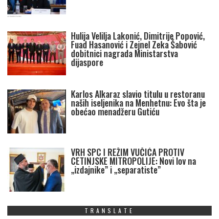
Hulija Velilja Lakonić, Dimitrije Popović,
Fuad Hasanović i Zejnel Zeka Šabović
dobitnici nagrada Ministarstva
dijaspore
Karlos Alkaraz slavio titulu u restoranu
naših iseljenika na Menhetnu: Evo šta je
obećao menadžeru Gutiću
VRH SPC I REŽIM VUČIĆA PROTIV
CETINJSKE MITROPOLIJE: Novi lov na
„izdajnike” i „separatiste”
TRANSLATE