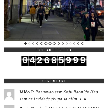
BROJAČ POSJETA
0
4
9
9
9
2
6
8
5
1
5
0
0
0
3
7
9
6
KOMENTARI
Mićo P
Poznavao sam Sašu Raonića.Išao
sam na izviđače skupa sa njim…
VIEW