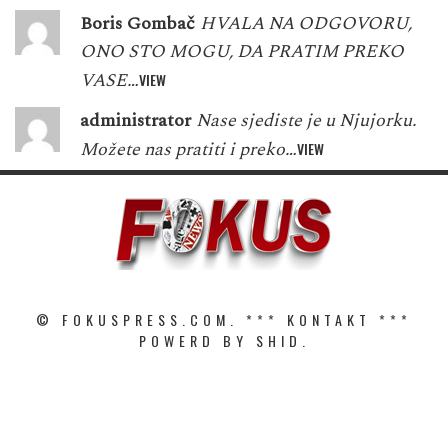
Boris Gombač
HVALA NA ODGOVORU,
ONO STO MOGU, DA PRATIM PREKO
VASE…
VIEW
administrator
Nase sjediste je u Njujorku.
Možete nas pratiti i preko…
VIEW
© FOKUSPRESS.COM. ***
KONTAKT
***
POWERD BY SHID.