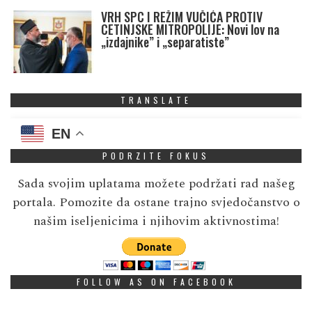
VRH SPC I REŽIM VUČIĆA PROTIV
CETINJSKE MITROPOLIJE: Novi lov na
„izdajnike” i „separatiste”
TRANSLATE
EN
PODRZITE FOKUS
Sada svojim uplatama možete podržati rad našeg
portala. Pomozite da ostane trajno svjedočanstvo o
našim iseljenicima i njihovim aktivnostima!
FOLLOW AS ON FACEBOOK