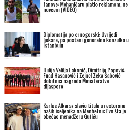
fanove: Mehaničaru platio reklamom, ne
novcem (VIDEO)
Diplomatija po crnogorski: Uvrijedi
ljekare, pa postani generalna konzulka u
Istanbulu
Hulija Velilja Lakonić, Dimitrije Popović,
Fuad Hasanović i Zejnel Zeka Šabović
dobitnici nagrada Ministarstva
dijaspore
Karlos Alkaraz slavio titulu u restoranu
naših iseljenika na Menhetnu: Evo šta je
obećao menadžeru Gutiću