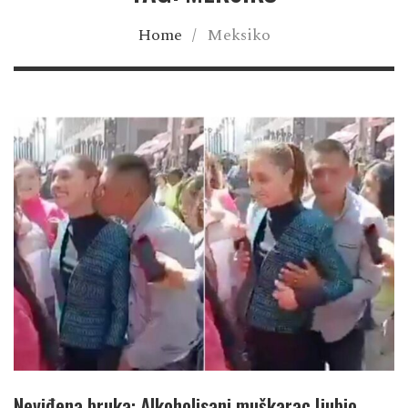
Home
/
Meksiko
Neviđena bruka: Alkoholisani muškarac ljubio