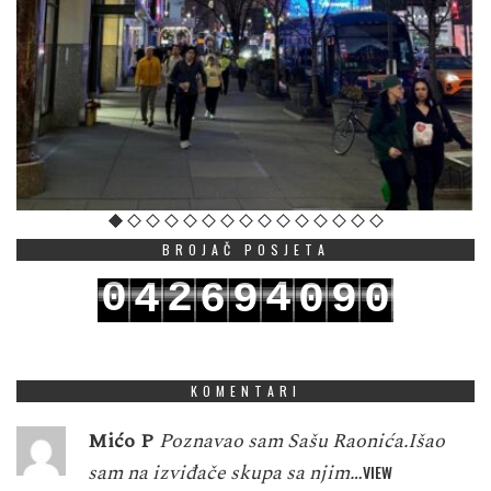
BROJAČ POSJETA
0
2
4
4
6
9
0
9
0
1
3
5
5
7
0
1
0
1
KOMENTARI
Mićo P
Poznavao sam Sašu Raonića.Išao
sam na izviđače skupa sa njim…
VIEW