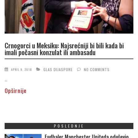
Crnogorci u Meksiku: Najsrećniji bi bili kada bi
imali počasni konzulat ili ambasadu
GLAS DIJASPORE
NO COMMENTS
APRIL 9, 2018
...
Opširnije
POSLEDNJE
Fudbaler Manchester Uniteda oduševio