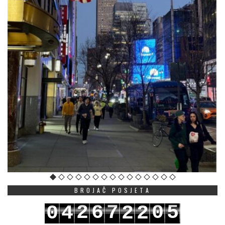
BROJAČ POSJETA
2
6
7
0
5
0
4
2
2