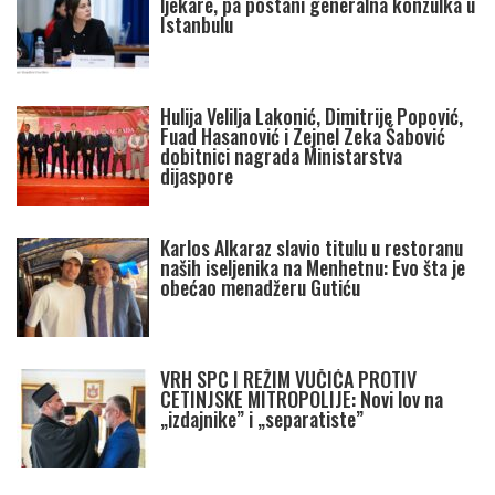
ljekare, pa postani generalna konzulka u
Istanbulu
Hulija Velilja Lakonić, Dimitrije Popović,
Fuad Hasanović i Zejnel Zeka Šabović
dobitnici nagrada Ministarstva
dijaspore
Karlos Alkaraz slavio titulu u restoranu
naših iseljenika na Menhetnu: Evo šta je
obećao menadžeru Gutiću
VRH SPC I REŽIM VUČIĆA PROTIV
CETINJSKE MITROPOLIJE: Novi lov na
„izdajnike” i „separatiste”