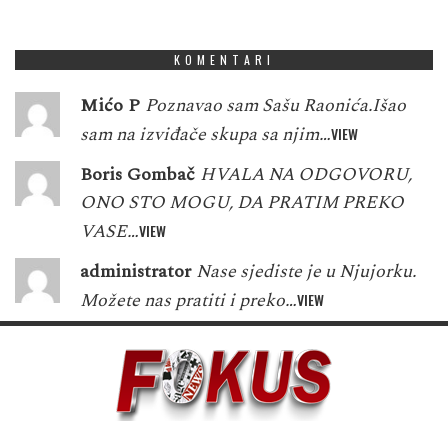
3
7
8
1
6
1
5
3
3
KOMENTARI
Mićo P
Poznavao sam Sašu Raonića.Išao
sam na izviđače skupa sa njim…
VIEW
Boris Gombač
HVALA NA ODGOVORU,
ONO STO MOGU, DA PRATIM PREKO
VASE…
VIEW
administrator
Nase sjediste je u Njujorku.
Možete nas pratiti i preko…
VIEW