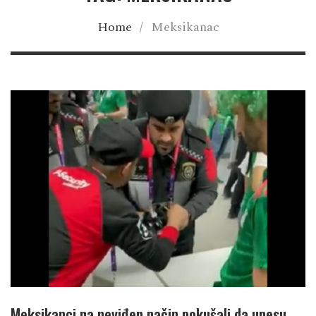
Home
/
Meksikanac
Meksikanci na neviđen način pokušali da unesu