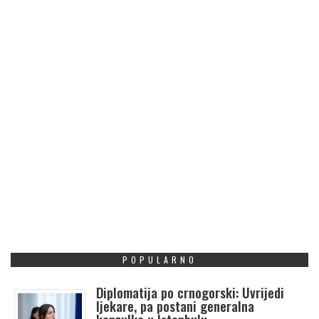
POPULARNO
Diplomatija po crnogorski: Uvrijedi
ljekare, pa postani generalna