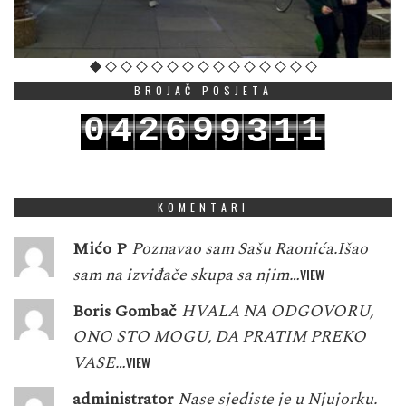
BROJAČ POSJETA
0
2
6
9
1
4
9
3
1
1
3
7
0
2
5
0
4
2
KOMENTARI
Mićo P
Poznavao sam Sašu Raonića.Išao
sam na izviđače skupa sa njim…
VIEW
Boris Gombač
HVALA NA ODGOVORU,
ONO STO MOGU, DA PRATIM PREKO
VASE…
VIEW
administrator
Nase sjediste je u Njujorku.