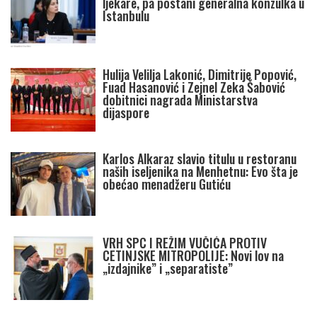
ljekare, pa postani generalna konzulka u
Istanbulu
Hulija Velilja Lakonić, Dimitrije Popović,
Fuad Hasanović i Zejnel Zeka Šabović
dobitnici nagrada Ministarstva
dijaspore
Karlos Alkaraz slavio titulu u restoranu
naših iseljenika na Menhetnu: Evo šta je
obećao menadžeru Gutiću
VRH SPC I REŽIM VUČIĆA PROTIV
CETINJSKE MITROPOLIJE: Novi lov na
„izdajnike” i „separatiste”