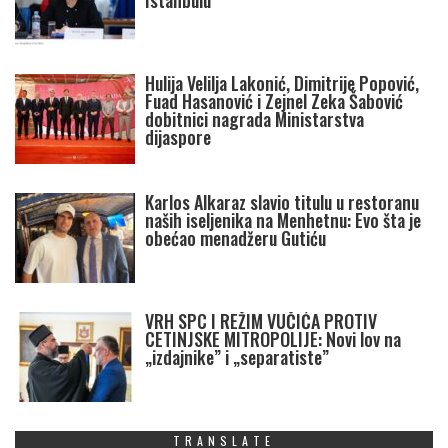
Istanbulu
Hulija Velilja Lakonić, Dimitrije Popović,
Fuad Hasanović i Zejnel Zeka Šabović
dobitnici nagrada Ministarstva
dijaspore
Karlos Alkaraz slavio titulu u restoranu
naših iseljenika na Menhetnu: Evo šta je
obećao menadžeru Gutiću
VRH SPC I REŽIM VUČIĆA PROTIV
CETINJSKE MITROPOLIJE: Novi lov na
„izdajnike” i „separatiste”
TRANSLATE