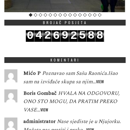
BROJAČ POSJETA
4
2
9
5
8
8
0
6
2
5
3
0
6
9
9
1
7
3
KOMENTARI
Mićo P
Poznavao sam Sašu Raonića.Išao
sam na izviđače skupa sa njim…
VIEW
Boris Gombač
HVALA NA ODGOVORU,
ONO STO MOGU, DA PRATIM PREKO
VASE…
VIEW
administrator
Nase sjediste je u Njujorku.
Možete nas pratiti i preko…
VIEW