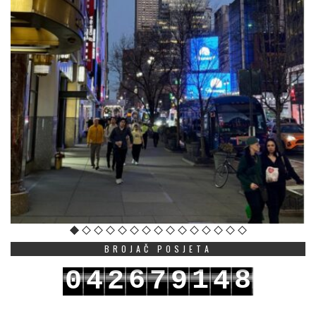
BROJAČ POSJETA
6
1
8
0
4
2
7
9
4
7
2
9
1
5
3
8
0
5