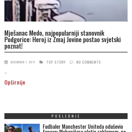
Mješanac Medo, najpopularniji stanovnik
Podgorice: Heroj iz Zmaj Jovine postao svjetski
poznat!
TOP STORY
NO COMMENTS
DECEMBER 1, 2017
...
Opširnije
POSLEDNJE
Fudbaler Manchester Uniteda oduševio
fanove: Mehaničaru platio reklamom, ne