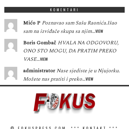
KOMENTARI
Mićo P
Poznavao sam Sašu Raonića.Išao
sam na izviđače skupa sa njim…
VIEW
Boris Gombač
HVALA NA ODGOVORU,
ONO STO MOGU, DA PRATIM PREKO
VASE…
VIEW
administrator
Nase sjediste je u Njujorku.
Možete nas pratiti i preko…
VIEW
© FOKUSPRESS.COM. ***
KONTAKT
***