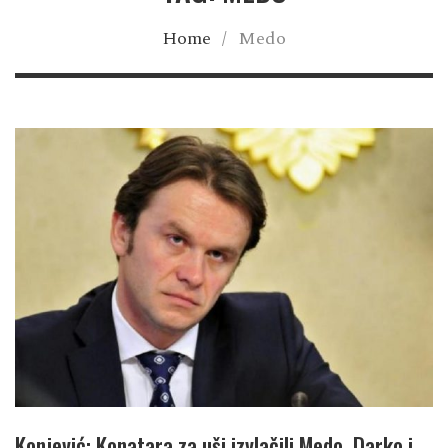
Home
/
Medo
Konjević: Konatara za uši izvlačili Medo, Darko i