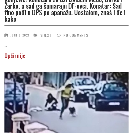
Žarko, a sad ga šamaraju DF-ovci. Konatar: Sad
fino pođi u DPS po apanažu. Uostalom, znaš i đe i
kako
VIJESTI
NO COMMENTS
JUNE 8, 2021
...
Opširnije