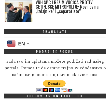
VRH SPC I REŽIM VUČIĆA PROTIV
CETINJSKE MITROPOLIJE: Novi lov na
„izdajnike” i „separatiste”
TRANSLATE
EN
PODRZITE FOKUS
Sada svojim uplatama možete podržati rad našeg
portala. Pomozite da ostane trajno svjedočanstvo o
našim iseljenicima i njihovim aktivnostima!
FOLLOW AS ON FACEBOOK