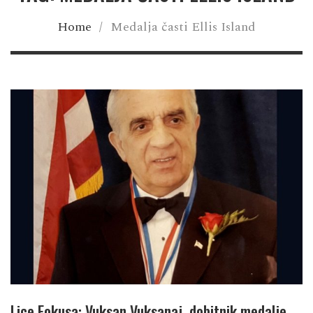
Home
/
Medalja časti Ellis Island
Lice Fokusa: Vuksan Vuksanaj, dobitnik medalje