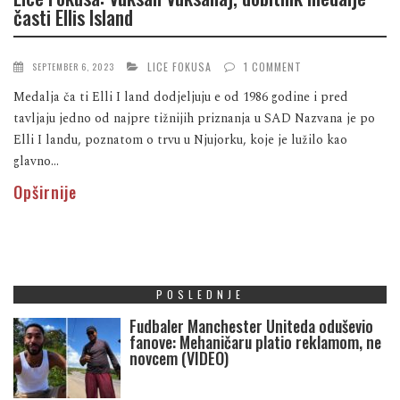
časti Ellis Island
LICE FOKUSA
1 COMMENT
SEPTEMBER 6, 2023
Medalja ča ti Elli I land dodjeljuju e od 1986 godine i pred
tavljaju jedno od najpre tižnijih priznanja u SAD Nazvana je po
Elli I landu, poznatom o trvu u Njujorku, koje je lužilo kao
glavno...
Opširnije
POSLEDNJE
Fudbaler Manchester Uniteda oduševio
fanove: Mehaničaru platio reklamom, ne
novcem (VIDEO)