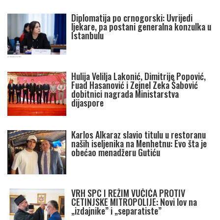
Diplomatija po crnogorski: Uvrijedi
ljekare, pa postani generalna konzulka u
Istanbulu
Hulija Velilja Lakonić, Dimitrije Popović,
Fuad Hasanović i Zejnel Zeka Šabović
dobitnici nagrada Ministarstva
dijaspore
Karlos Alkaraz slavio titulu u restoranu
naših iseljenika na Menhetnu: Evo šta je
obećao menadžeru Gutiću
VRH SPC I REŽIM VUČIĆA PROTIV
CETINJSKE MITROPOLIJE: Novi lov na
„izdajnike” i „separatiste”