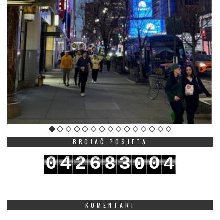
BROJAČ POSJETA
0
4
2
6
8
3
0
0
4
1
5
3
7
9
4
1
1
5
KOMENTARI