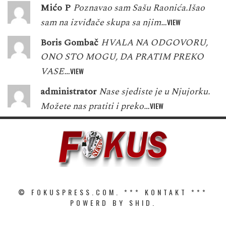
Mićo P
Poznavao sam Sašu Raonića.Išao
sam na izviđače skupa sa njim…
VIEW
Boris Gombač
HVALA NA ODGOVORU,
ONO STO MOGU, DA PRATIM PREKO
VASE…
VIEW
administrator
Nase sjediste je u Njujorku.
Možete nas pratiti i preko…
VIEW
© FOKUSPRESS.COM. ***
KONTAKT
***
POWERD BY SHID.