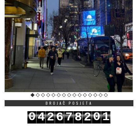
BROJAČ POSJETA
0
0
1
4
2
6
7
8
2
1
1
2
5
3
7
8
9
3