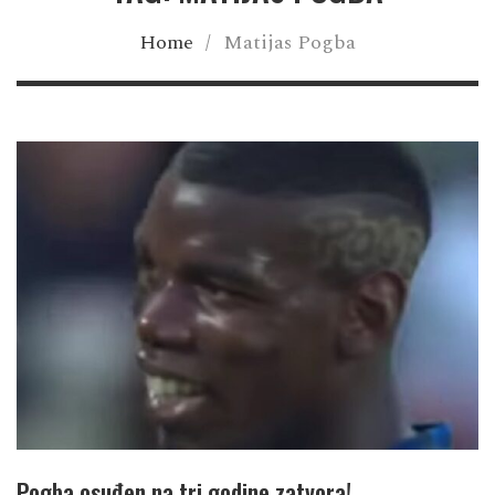
Home
/
Matijas Pogba
Pogba osuđen na tri godine zatvora!