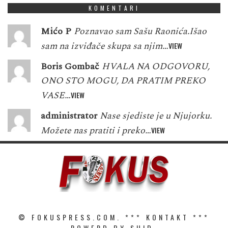
KOMENTARI
Mićo P
Poznavao sam Sašu Raonića.Išao
sam na izviđače skupa sa njim…
VIEW
Boris Gombač
HVALA NA ODGOVORU,
ONO STO MOGU, DA PRATIM PREKO
VASE…
VIEW
administrator
Nase sjediste je u Njujorku.
Možete nas pratiti i preko…
VIEW
© FOKUSPRESS.COM. ***
KONTAKT
***
POWERD BY SHID.