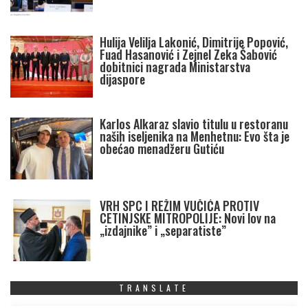
Hulija Velilja Lakonić, Dimitrije Popović,
Fuad Hasanović i Zejnel Zeka Šabović
dobitnici nagrada Ministarstva
dijaspore
Karlos Alkaraz slavio titulu u restoranu
naših iseljenika na Menhetnu: Evo šta je
obećao menadžeru Gutiću
VRH SPC I REŽIM VUČIĆA PROTIV
CETINJSKE MITROPOLIJE: Novi lov na
„izdajnike” i „separatiste”
TRANSLATE