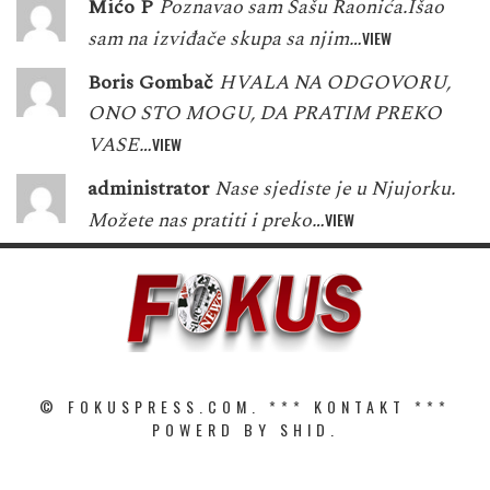
Mićo P
Poznavao sam Sašu Raonića.Išao
sam na izviđače skupa sa njim…
VIEW
Boris Gombač
HVALA NA ODGOVORU,
ONO STO MOGU, DA PRATIM PREKO
VASE…
VIEW
administrator
Nase sjediste je u Njujorku.
Možete nas pratiti i preko…
VIEW
© FOKUSPRESS.COM. ***
KONTAKT
***
POWERD BY SHID.