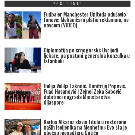
POSLEDNJE
Fudbaler Manchester Uniteda oduševio
fanove: Mehaničaru platio reklamom, ne
novcem (VIDEO)
Diplomatija po crnogorski: Uvrijedi
ljekare, pa postani generalna konzulka u
Istanbulu
Hulija Velilja Lakonić, Dimitrije Popović,
Fuad Hasanović i Zejnel Zeka Šabović
dobitnici nagrada Ministarstva
dijaspore
Karlos Alkaraz slavio titulu u restoranu
naših iseljenika na Menhetnu: Evo šta je
obećao menadžeru Gutiću