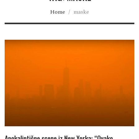
Home
/
maske
Apokaliptične scene iz New Yorka: “Ovako