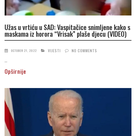
Užas u vrtiću u SAD: Vaspitačice snimljene kako s
maskama iz horora “Vrisak” plaše djecu (VIDEO)
VIJESTI
NO COMMENTS
OCTOBER 21, 2022
...
Opširnije