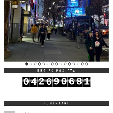
BROJAČ POSJETA
2
9
0
6
8
1
0
4
6
3
0
1
7
9
2
1
5
7
KOMENTARI