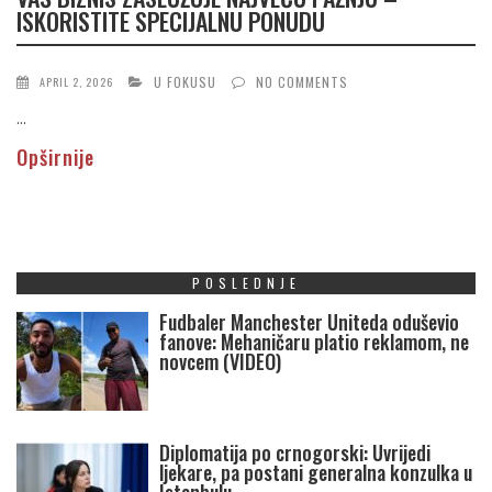
ISKORISTITE SPECIJALNU PONUDU
U FOKUSU
NO COMMENTS
APRIL 2, 2026
...
Opširnije
POSLEDNJE
Fudbaler Manchester Uniteda oduševio
fanove: Mehaničaru platio reklamom, ne
novcem (VIDEO)
Diplomatija po crnogorski: Uvrijedi
ljekare, pa postani generalna konzulka u