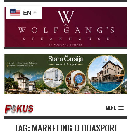
EN
MENU
TAG: MARKETING U DIJASPORI