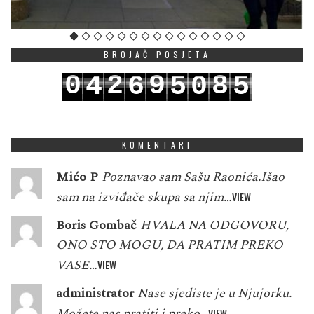
BROJAČ POSJETA
0
2
9
8
4
6
5
0
5
1
3
0
9
5
7
6
1
6
KOMENTARI
Mićo P
Poznavao sam Sašu Raonića.Išao
sam na izviđače skupa sa njim…
VIEW
Boris Gombač
HVALA NA ODGOVORU,
ONO STO MOGU, DA PRATIM PREKO
VASE…
VIEW
administrator
Nase sjediste je u Njujorku.
Možete nas pratiti i preko…
VIEW