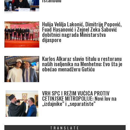
Istanbulu
Hulija Velilja Lakonić, Dimitrije Popović,
Fuad Hasanović i Zejnel Zeka Šabović
dobitnici nagrada Ministarstva
dijaspore
Karlos Alkaraz slavio titulu u restoranu
naših iseljenika na Menhetnu: Evo šta je
obećao menadžeru Gutiću
VRH SPC I REŽIM VUČIĆA PROTIV
CETINJSKE MITROPOLIJE: Novi lov na
„izdajnike” i „separatiste”
TRANSLATE