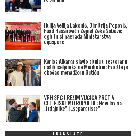
Istanbulu
Hulija Velilja Lakonić, Dimitrije Popović,
Fuad Hasanović i Zejnel Zeka Šabović
dobitnici nagrada Ministarstva
dijaspore
Karlos Alkaraz slavio titulu u restoranu
naših iseljenika na Menhetnu: Evo šta je
obećao menadžeru Gutiću
VRH SPC I REŽIM VUČIĆA PROTIV
CETINJSKE MITROPOLIJE: Novi lov na
„izdajnike” i „separatiste”
TRANSLATE