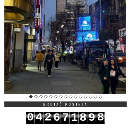
BROJAČ POSJETA
0
4
2
8
6
7
1
8
9
1
5
3
9
7
8
2
9
0