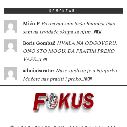
KOMENTARI
Mićo P
Poznavao sam Sašu Raonića.Išao
sam na izviđače skupa sa njim…
VIEW
Boris Gombač
HVALA NA ODGOVORU,
ONO STO MOGU, DA PRATIM PREKO
VASE…
VIEW
administrator
Nase sjediste je u Njujorku.
Možete nas pratiti i preko…
VIEW