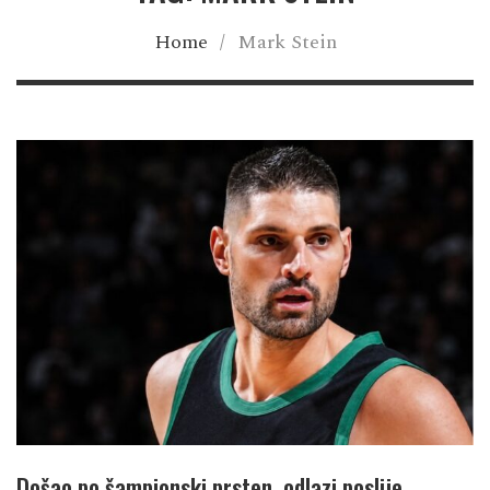
Home
/
Mark Stein
Došao po šampionski prsten, odlazi poslije