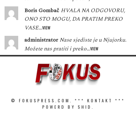
Boris Gombač
HVALA NA ODGOVORU,
ONO STO MOGU, DA PRATIM PREKO
VASE…
VIEW
administrator
Nase sjediste je u Njujorku.
Možete nas pratiti i preko…
VIEW
© FOKUSPRESS.COM. ***
KONTAKT
***
POWERD BY SHID.