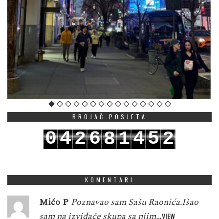
BROJAČ POSJETA
0
4
6
4
5
2
8
1
2
1
5
7
5
6
3
9
2
3
KOMENTARI
Mićo P
Poznavao sam Sašu Raonića.Išao
sam na izviđače skupa sa njim…
VIEW