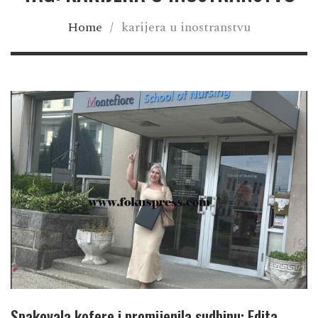
Home
/
karijera u inostranstvu
Spakovala kofere i promijenila sudbinu: Edita