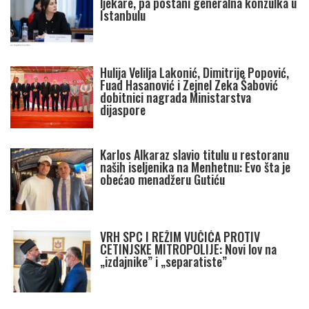
ljekare, pa postani generalna konzulka u
Istanbulu
Hulija Velilja Lakonić, Dimitrije Popović,
Fuad Hasanović i Zejnel Zeka Šabović
dobitnici nagrada Ministarstva
dijaspore
Karlos Alkaraz slavio titulu u restoranu
naših iseljenika na Menhetnu: Evo šta je
obećao menadžeru Gutiću
VRH SPC I REŽIM VUČIĆA PROTIV
CETINJSKE MITROPOLIJE: Novi lov na
„izdajnike” i „separatiste”