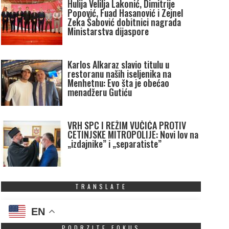
Hulija Velilja Lakonić, Dimitrije
Popović, Fuad Hasanović i Zejnel
Zeka Šabović dobitnici nagrada
Ministarstva dijaspore
Karlos Alkaraz slavio titulu u
restoranu naših iseljenika na
Menhetnu: Evo šta je obećao
menadžeru Gutiću
VRH SPC I REŽIM VUČIĆA PROTIV
CETINJSKE MITROPOLIJE: Novi lov na
„izdajnike” i „separatiste”
TRANSLATE
EN
PODRZITE FOKUS