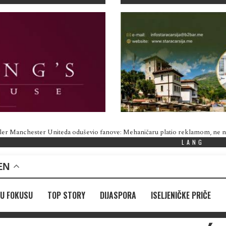
ler Manchester Uniteda oduševio fanove: Mehaničaru platio reklamom, ne
LANG
EN
U FOKUSU
TOP STORY
DIJASPORA
ISELJENIČKE PRIČE