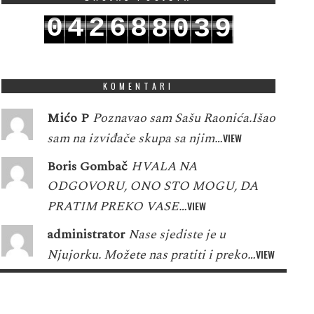
0
4
2
6
8
8
0
3
9
1
5
3
7
9
9
1
4
0
KOMENTARI
Mićo P
Poznavao sam Sašu Raonića.Išao
sam na izviđače skupa sa njim…
VIEW
Boris Gombač
HVALA NA
ODGOVORU, ONO STO MOGU, DA
PRATIM PREKO VASE…
VIEW
administrator
Nase sjediste je u
Njujorku. Možete nas pratiti i preko…
VIEW