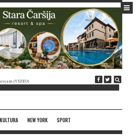
 novcem (VIDEO)
Diplomatija po crnogorski
KULTURA
NEW YORK
SPORT