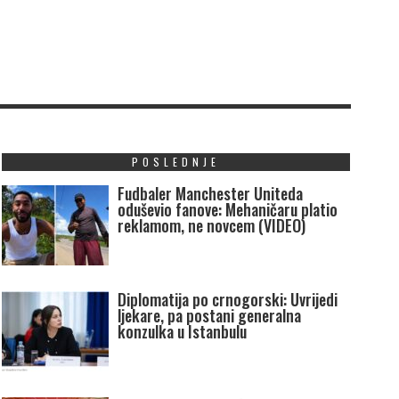
POSLEDNJE
Fudbaler Manchester Uniteda
oduševio fanove: Mehaničaru platio
reklamom, ne novcem (VIDEO)
Diplomatija po crnogorski: Uvrijedi
ljekare, pa postani generalna
konzulka u Istanbulu