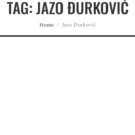
TAG: JAZO ĐURKOVIĆ
Home
/
Jazo Đurković