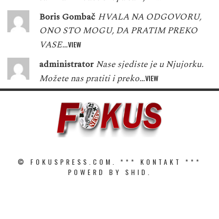
Boris Gombač
HVALA NA ODGOVORU,
ONO STO MOGU, DA PRATIM PREKO
VASE…
VIEW
administrator
Nase sjediste je u Njujorku.
Možete nas pratiti i preko…
VIEW
© FOKUSPRESS.COM. ***
KONTAKT
***
POWERD BY SHID.