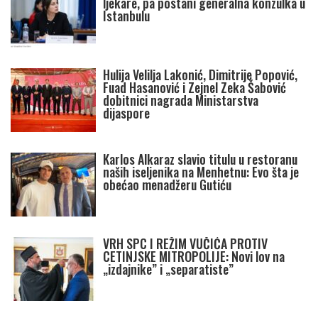
ljekare, pa postani generalna konzulka u
Istanbulu
Hulija Velilja Lakonić, Dimitrije Popović,
Fuad Hasanović i Zejnel Zeka Šabović
dobitnici nagrada Ministarstva
dijaspore
Karlos Alkaraz slavio titulu u restoranu
naših iseljenika na Menhetnu: Evo šta je
obećao menadžeru Gutiću
VRH SPC I REŽIM VUČIĆA PROTIV
CETINJSKE MITROPOLIJE: Novi lov na
„izdajnike” i „separatiste”