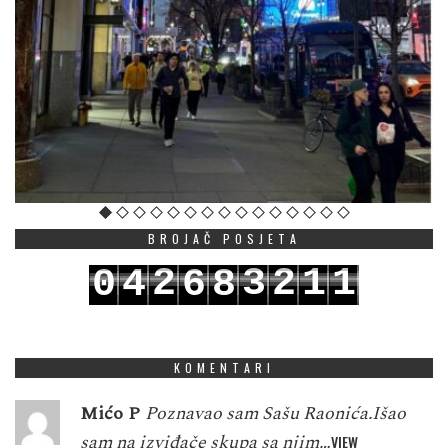
BROJAČ POSJETA
2
3
2
1
1
0
4
6
8
3
4
3
2
2
1
5
7
9
KOMENTARI
Mićo P
Poznavao sam Sašu Raonića.Išao
sam na izviđače skupa sa njim…
VIEW