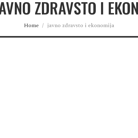
JAVNO ZDRAVSTO I EKO
Home
/
javno zdravsto i ekonomija