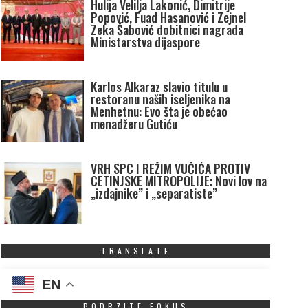
Hulija Velilja Lakonić, Dimitrije
Popović, Fuad Hasanović i Zejnel
Zeka Šabović dobitnici nagrada
Ministarstva dijaspore
Karlos Alkaraz slavio titulu u
restoranu naših iseljenika na
Menhetnu: Evo šta je obećao
menadžeru Gutiću
VRH SPC I REŽIM VUČIĆA PROTIV
CETINJSKE MITROPOLIJE: Novi lov na
„izdajnike” i „separatiste”
TRANSLATE
EN
PODRZITE FOKUS