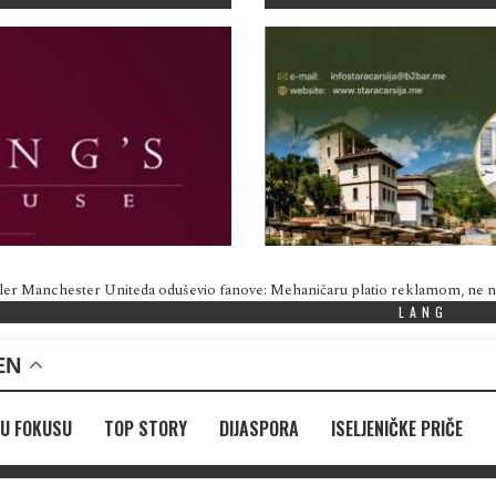
ler Manchester Uniteda oduševio fanove: Mehaničaru platio reklamom, ne
LANG
EN
U FOKUSU
TOP STORY
DIJASPORA
ISELJENIČKE PRIČE