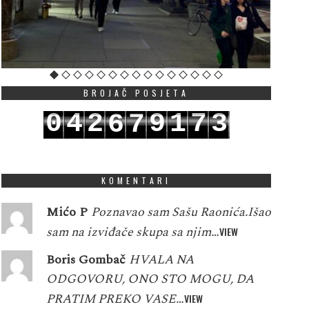
BROJAČ POSJETA
0
4
2
9
1
7
3
6
7
1
5
3
0
2
8
4
7
8
KOMENTARI
Mićo P
Poznavao sam Sašu Raonića.Išao
sam na izviđače skupa sa njim…
VIEW
Boris Gombač
HVALA NA
ODGOVORU, ONO STO MOGU, DA
PRATIM PREKO VASE…
VIEW