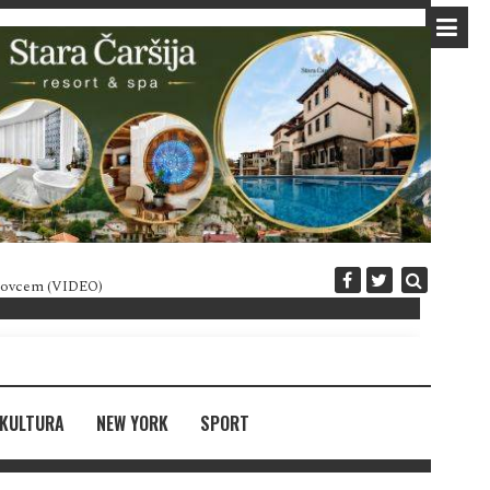
 novcem (VIDEO)
Diplomatija po crnogorski
KULTURA
NEW YORK
SPORT