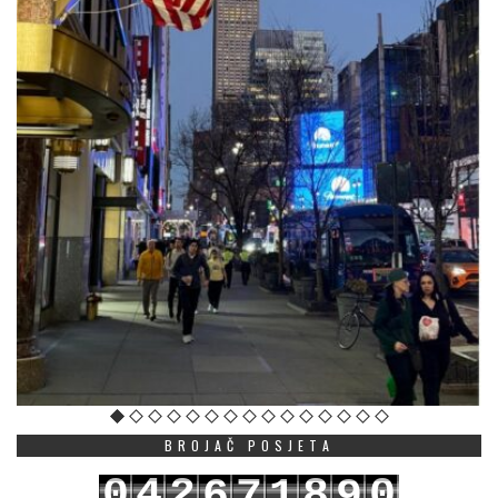
BROJAČ POSJETA
0
4
2
8
0
6
7
1
9