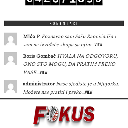
1
5
3
9
1
7
8
2
0
KOMENTARI
Mićo P
Poznavao sam Sašu Raonića.Išao
sam na izviđače skupa sa njim…
VIEW
Boris Gombač
HVALA NA ODGOVORU,
ONO STO MOGU, DA PRATIM PREKO
VASE…
VIEW
administrator
Nase sjediste je u Njujorku.
Možete nas pratiti i preko…
VIEW