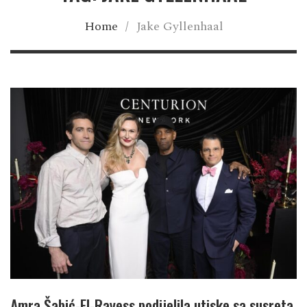
Home
/
Jake Gyllenhaal
Amra Šabić-El-Rayess podijelila utiske sa susreta