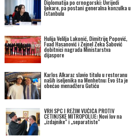
Diplomatija po crnogorski: Uvrijedi
ljekare, pa postani generalna konzulka u
Istanbulu
Hulija Velilja Lakonić, Dimitrije Popović,
Fuad Hasanović i Zejnel Zeka Šabović
dobitnici nagrada Ministarstva
dijaspore
Karlos Alkaraz slavio titulu u restoranu
naših iseljenika na Menhetnu: Evo šta je
obećao menadžeru Gutiću
VRH SPC I REŽIM VUČIĆA PROTIV
CETINJSKE MITROPOLIJE: Novi lov na
„izdajnike” i „separatiste”