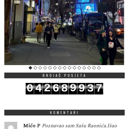
BROJAČ POSJETA
2
9
0
4
6
8
9
3
7
3
0
1
5
7
9
0
4
8
KOMENTARI
Mićo P
Poznavao sam Sašu Raonića.Išao