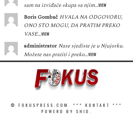
sam na izviđače skupa sa njim…
VIEW
Boris Gombač
HVALA NA ODGOVORU,
ONO STO MOGU, DA PRATIM PREKO
VASE…
VIEW
administrator
Nase sjediste je u Njujorku.
Možete nas pratiti i preko…
VIEW
© FOKUSPRESS.COM. ***
KONTAKT
***
POWERD BY SHID.