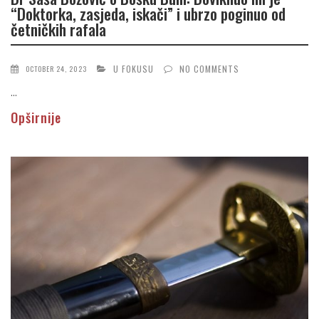
“Doktorka, zasjeda, iskači” i ubrzo poginuo od
četničkih rafala
U FOKUSU
NO COMMENTS
OCTOBER 24, 2023
...
Opširnije