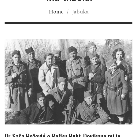
Home
/
Jabuka
Dr Saša Božović o Bošku Buhi: Doviknuo mi je