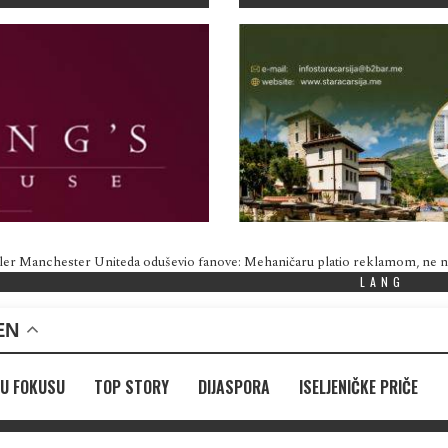
omatija po crnogorski: Uvrijedi ljekare, pa postani generalna konzulka u Ist
LANG
EN
U FOKUSU
TOP STORY
DIJASPORA
ISELJENIČKE PRIČE