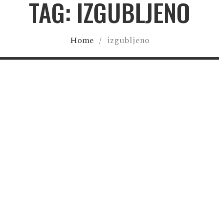
TAG: IZGUBLJENO
Home
/
izgubljeno