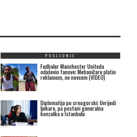
POSLEDNJE
Fudbaler Manchester Uniteda
oduševio fanove: Mehaničaru platio
reklamom, ne novcem (VIDEO)
Diplomatija po crnogorski: Uvrijedi
ljekare, pa postani generalna
konzulka u Istanbulu