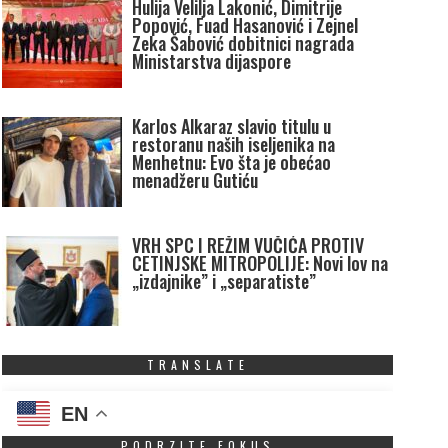
Hulija Velilja Lakonić, Dimitrije
Popović, Fuad Hasanović i Zejnel
Zeka Šabović dobitnici nagrada
Ministarstva dijaspore
Karlos Alkaraz slavio titulu u
restoranu naših iseljenika na
Menhetnu: Evo šta je obećao
menadžeru Gutiću
VRH SPC I REŽIM VUČIĆA PROTIV
CETINJSKE MITROPOLIJE: Novi lov na
„izdajnike” i „separatiste”
TRANSLATE
EN
PODRZITE FOKUS