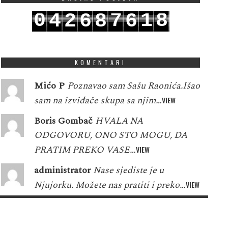
0
7
1
9
4
2
6
8
6
1
8
2
0
5
3
7
9
7
KOMENTARI
Mićo P
Poznavao sam Sašu Raonića.Išao
sam na izviđače skupa sa njim…
VIEW
Boris Gombač
HVALA NA
ODGOVORU, ONO STO MOGU, DA
PRATIM PREKO VASE…
VIEW
administrator
Nase sjediste je u
Njujorku. Možete nas pratiti i preko…
VIEW