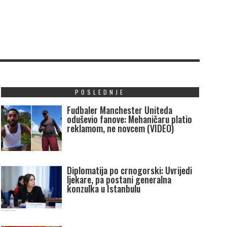
POSLEDNJE
Fudbaler Manchester Uniteda
oduševio fanove: Mehaničaru platio
reklamom, ne novcem (VIDEO)
Diplomatija po crnogorski: Uvrijedi
ljekare, pa postani generalna
konzulka u Istanbulu