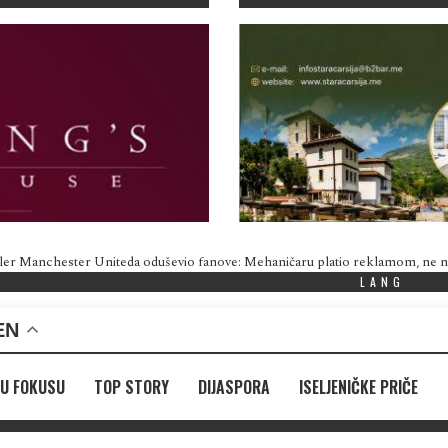
ler Manchester Uniteda oduševio fanove: Mehaničaru platio reklamom, ne
LANG
EN
U FOKUSU
TOP STORY
DIJASPORA
ISELJENIČKE PRIČE