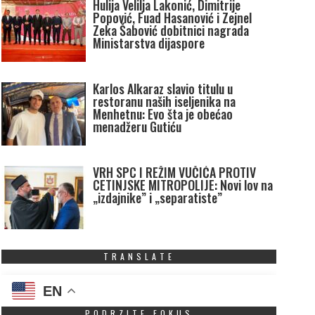
Hulija Velilja Lakonić, Dimitrije
Popović, Fuad Hasanović i Zejnel
Zeka Šabović dobitnici nagrada
Ministarstva dijaspore
Karlos Alkaraz slavio titulu u
restoranu naših iseljenika na
Menhetnu: Evo šta je obećao
menadžeru Gutiću
VRH SPC I REŽIM VUČIĆA PROTIV
CETINJSKE MITROPOLIJE: Novi lov na
„izdajnike” i „separatiste”
TRANSLATE
EN
PODRZITE FOKUS