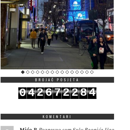
BROJAČ POSJETA
2
6
7
2
2
8
4
0
4
3
7
8
3
3
9
5
1
5
KOMENTARI
Mićo P
Poznavao sam Sašu Raonića.Išao