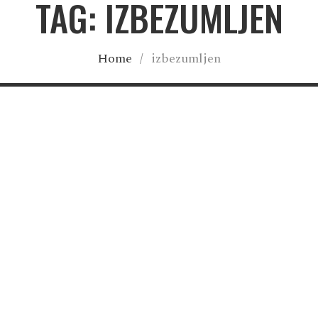
TAG: IZBEZUMLJEN
Home
/
izbezumljen