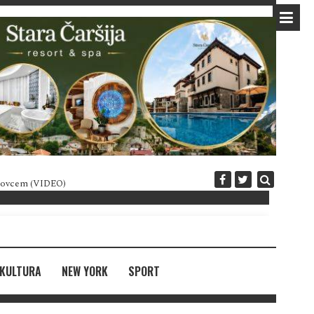
 novcem (VIDEO)
Diplomatija po crnogorski
KULTURA
NEW YORK
SPORT