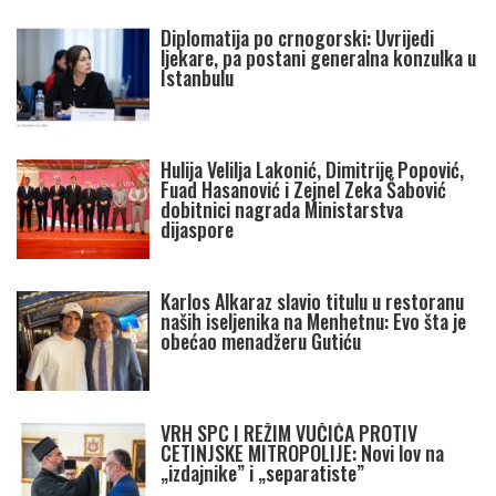
Diplomatija po crnogorski: Uvrijedi
ljekare, pa postani generalna konzulka u
Istanbulu
Hulija Velilja Lakonić, Dimitrije Popović,
Fuad Hasanović i Zejnel Zeka Šabović
dobitnici nagrada Ministarstva
dijaspore
Karlos Alkaraz slavio titulu u restoranu
naših iseljenika na Menhetnu: Evo šta je
obećao menadžeru Gutiću
VRH SPC I REŽIM VUČIĆA PROTIV
CETINJSKE MITROPOLIJE: Novi lov na
„izdajnike” i „separatiste”