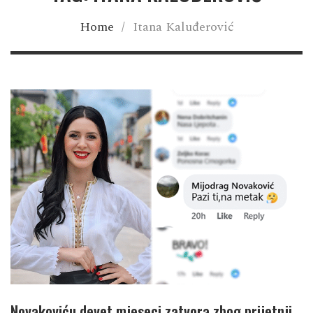
Home
/
Itana Kaluđerović
Novakoviću devet mjeseci zatvora zbog prijetnji