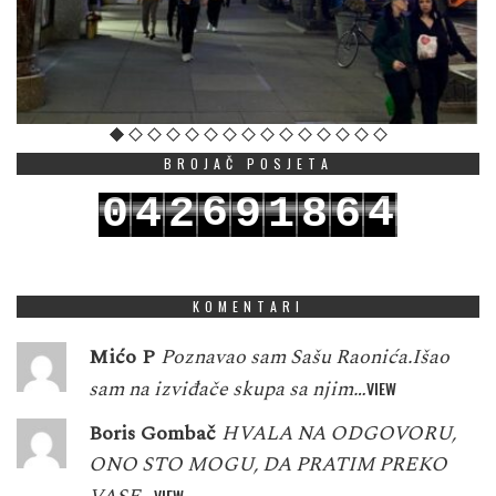
BROJAČ POSJETA
6
4
0
4
2
9
1
8
6
7
5
1
5
3
0
2
9
7
KOMENTARI
Mićo P
Poznavao sam Sašu Raonića.Išao
sam na izviđače skupa sa njim…
VIEW
Boris Gombač
HVALA NA ODGOVORU,
ONO STO MOGU, DA PRATIM PREKO
VIEW