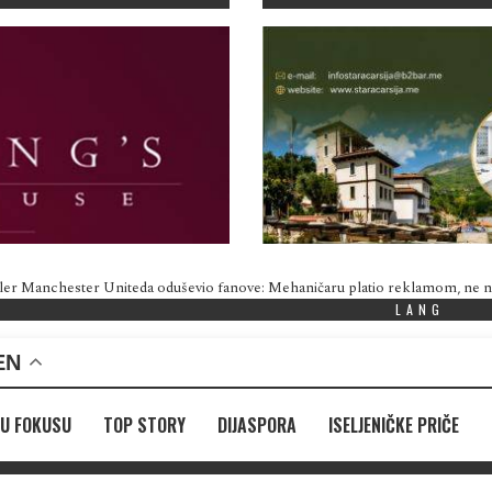
ler Manchester Uniteda oduševio fanove: Mehaničaru platio reklamom, ne
LANG
EN
U FOKUSU
TOP STORY
DIJASPORA
ISELJENIČKE PRIČE