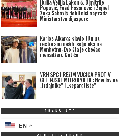
Hulija Velilja Lakonić, Dimitrije
Popović, Fuad Hasanović i Zejnel
Zeka Šabović dobitnici nagrada
Ministarstva dijaspore
Karlos Alkaraz slavio titulu u
restoranu naših iseljenika na
Menhetnu: Evo šta je obećao
menadžeru Gutiću
VRH SPC I REŽIM VUČIĆA PROTIV
CETINJSKE MITROPOLIJE: Novi lov na
„izdajnike” i „separatiste”
TRANSLATE
EN
PODRZITE FOKUS