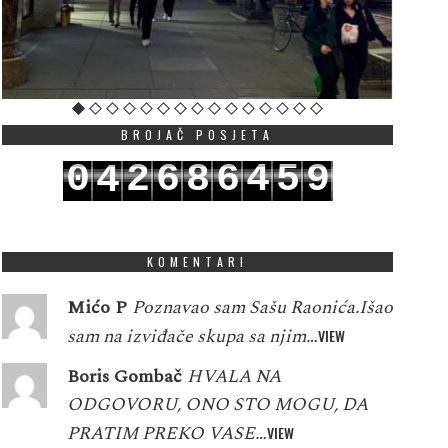
BROJAČ POSJETA
0
2
6
8
6
4
5
9
4
1
3
7
9
7
5
6
0
5
KOMENTARI
Mićo P
Poznavao sam Sašu Raonića.Išao
sam na izviđače skupa sa njim…
VIEW
Boris Gombač
HVALA NA
ODGOVORU, ONO STO MOGU, DA
PRATIM PREKO VASE…
VIEW