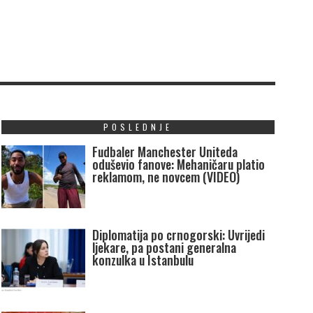
POSLEDNJE
Fudbaler Manchester Uniteda
oduševio fanove: Mehaničaru platio
reklamom, ne novcem (VIDEO)
Diplomatija po crnogorski: Uvrijedi
ljekare, pa postani generalna
konzulka u Istanbulu