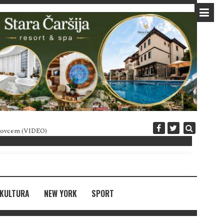
 novcem (VIDEO)
Diplomatija po crnogorski
KULTURA
NEW YORK
SPORT