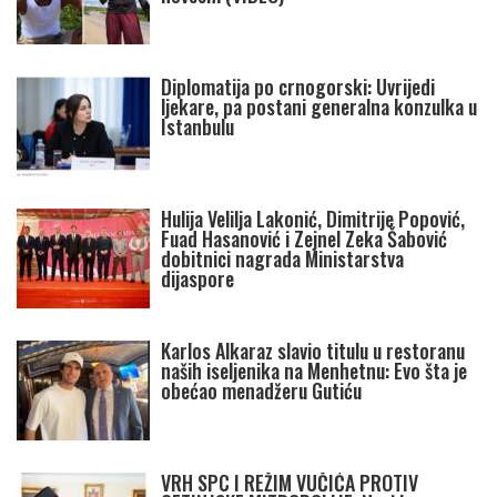
Diplomatija po crnogorski: Uvrijedi
ljekare, pa postani generalna konzulka u
Istanbulu
Hulija Velilja Lakonić, Dimitrije Popović,
Fuad Hasanović i Zejnel Zeka Šabović
dobitnici nagrada Ministarstva
dijaspore
Karlos Alkaraz slavio titulu u restoranu
naših iseljenika na Menhetnu: Evo šta je
obećao menadžeru Gutiću
VRH SPC I REŽIM VUČIĆA PROTIV