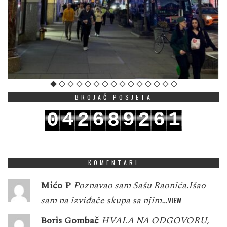
BROJAČ POSJETA
4
6
9
6
1
0
2
8
2
5
7
0
7
2
1
3
9
3
KOMENTARI
Mićo P
Poznavao sam Sašu Raonića.Išao
sam na izviđače skupa sa njim…
VIEW
Boris Gombač
HVALA NA ODGOVORU,