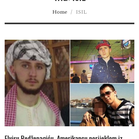
Home
/
ISIL
Elvisu Redžepagiću, Amerikancu porijeklom iz