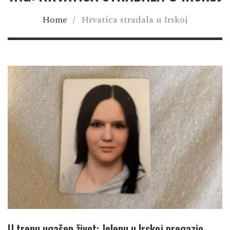
Home
/
Hrvatica stradala u Irskoj
U trenu ugašen život: Jelenu u Irskoj pregazio