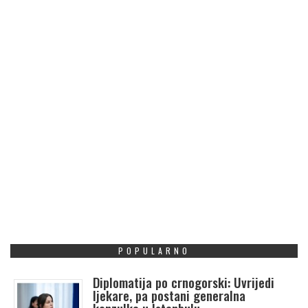
POPULARNO
Diplomatija po crnogorski: Uvrijedi
ljekare, pa postani generalna