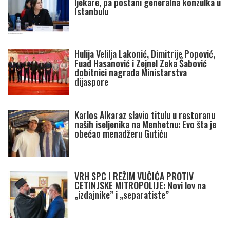
ljekare, pa postani generalna konzulka u
Istanbulu
Hulija Velilja Lakonić, Dimitrije Popović,
Fuad Hasanović i Zejnel Zeka Šabović
dobitnici nagrada Ministarstva
dijaspore
Karlos Alkaraz slavio titulu u restoranu
naših iseljenika na Menhetnu: Evo šta je
obećao menadžeru Gutiću
VRH SPC I REŽIM VUČIĆA PROTIV
CETINJSKE MITROPOLIJE: Novi lov na
„izdajnike” i „separatiste”