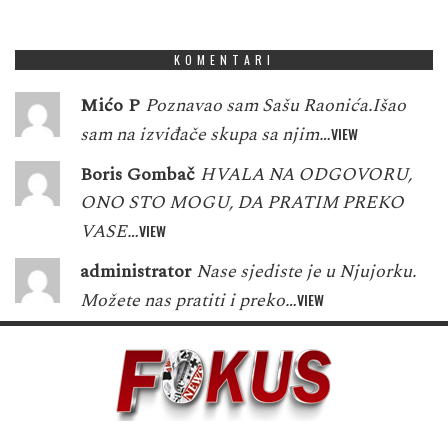
1
5
3
0
7
8
3
6
3
KOMENTARI
Mićo P
Poznavao sam Sašu Raonića.Išao
sam na izviđače skupa sa njim…
VIEW
Boris Gombač
HVALA NA ODGOVORU,
ONO STO MOGU, DA PRATIM PREKO
VASE…
VIEW
administrator
Nase sjediste je u Njujorku.
Možete nas pratiti i preko…
VIEW