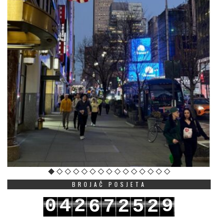
BROJAČ POSJETA
0
4
2
9
6
7
2
5
2