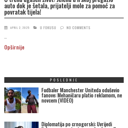
auto dok je šetala, prijatelji mole za pomoć za
povratak tijela!
U FOKUSU
NO COMMENTS
APRIL 2, 2025
...
Opširnije
POSLEDNJE
Fudbaler Manchester Uniteda oduševio
fanove: Mehaničaru platio reklamom, ne
novcem (VIDEO)
Diplomatija po crnogorski: Uvrijedi