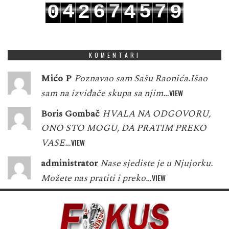
4
6
7
5
7
0
2
4
9
5
7
8
6
8
1
3
5
0
KOMENTARI
Mićo P
Poznavao sam Sašu Raonića.Išao
sam na izviđače skupa sa njim…
VIEW
Boris Gombač
HVALA NA ODGOVORU,
ONO STO MOGU, DA PRATIM PREKO
VASE…
VIEW
administrator
Nase sjediste je u Njujorku.
Možete nas pratiti i preko…
VIEW