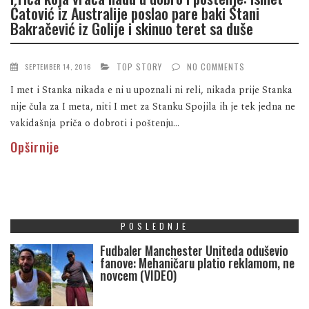
Ćatović iz Australije poslao pare baki Stani
Bakračević iz Golije i skinuo teret sa duše
TOP STORY
NO COMMENTS
SEPTEMBER 14, 2016
I met i Stanka nikada e ni u upoznali ni reli, nikada prije Stanka
nije čula za I meta, niti I met za Stanku Spojila ih je tek jedna ne
vakidašnja priča o dobroti i poštenju...
Opširnije
POSLEDNJE
Fudbaler Manchester Uniteda oduševio
fanove: Mehaničaru platio reklamom, ne
novcem (VIDEO)