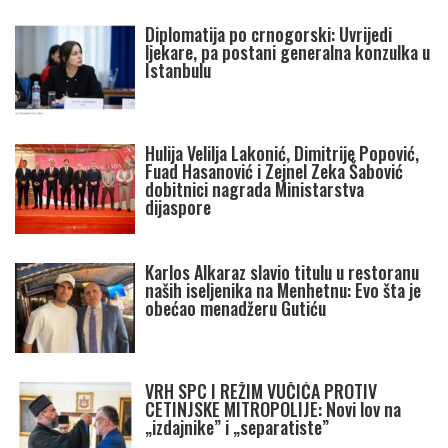
Diplomatija po crnogorski: Uvrijedi
ljekare, pa postani generalna konzulka u
Istanbulu
Hulija Velilja Lakonić, Dimitrije Popović,
Fuad Hasanović i Zejnel Zeka Šabović
dobitnici nagrada Ministarstva
dijaspore
Karlos Alkaraz slavio titulu u restoranu
naših iseljenika na Menhetnu: Evo šta je
obećao menadžeru Gutiću
VRH SPC I REŽIM VUČIĆA PROTIV
CETINJSKE MITROPOLIJE: Novi lov na
„izdajnike” i „separatiste”