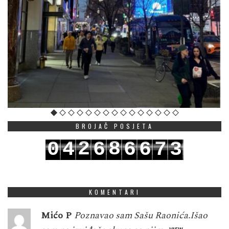
BROJAČ POSJETA
2
8
0
4
6
6
6
7
3
3
9
1
5
7
7
7
8
4
KOMENTARI
Mićo P
Poznavao sam Sašu Raonića.Išao