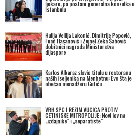
ljekare, pa postani generalna konzulka u
Istanbulu
Hulija Velilja Lakonić, Dimitrije Popović,
Fuad Hasanović i Zejnel Zeka Šabović
dobitnici nagrada Ministarstva
dijaspore
Karlos Alkaraz slavio titulu u restoranu
naših iseljenika na Menhetnu: Evo šta je
obećao menadžeru Gutiću
VRH SPC I REŽIM VUČIĆA PROTIV
CETINJSKE MITROPOLIJE: Novi lov na
„izdajnike” i „separatiste”