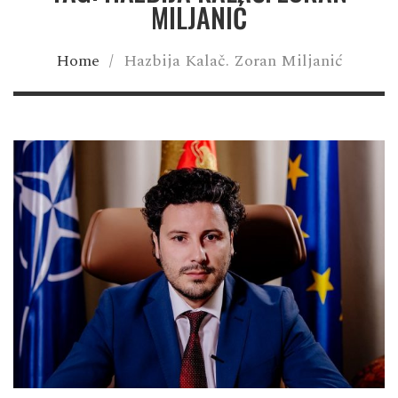
MILJANIĆ
Home
/
Hazbija Kalač. Zoran Miljanić