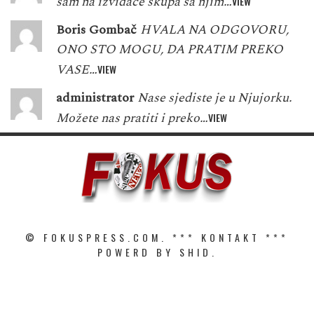
sam na izviđače skupa sa njim…
VIEW
Boris Gombač
HVALA NA ODGOVORU,
ONO STO MOGU, DA PRATIM PREKO
VASE…
VIEW
administrator
Nase sjediste je u Njujorku.
Možete nas pratiti i preko…
VIEW
© FOKUSPRESS.COM. ***
KONTAKT
***
POWERD BY SHID.