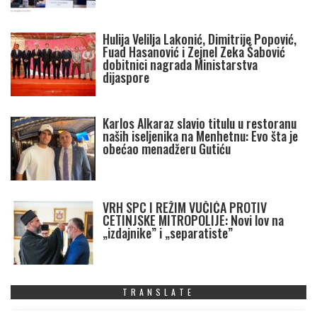
Hulija Velilja Lakonić, Dimitrije Popović,
Fuad Hasanović i Zejnel Zeka Šabović
dobitnici nagrada Ministarstva
dijaspore
Karlos Alkaraz slavio titulu u restoranu
naših iseljenika na Menhetnu: Evo šta je
obećao menadžeru Gutiću
VRH SPC I REŽIM VUČIĆA PROTIV
CETINJSKE MITROPOLIJE: Novi lov na
„izdajnike” i „separatiste”
TRANSLATE