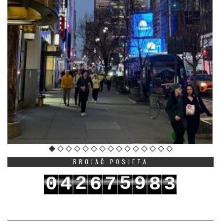
BROJAČ POSJETA
2
5
9
0
4
6
7
8
3
3
6
0
1
5
7
8
9
4