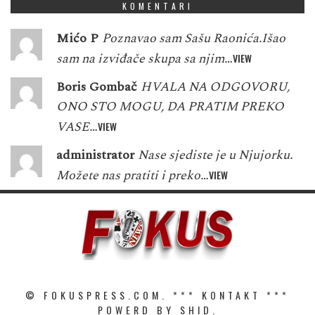
KOMENTARI
Mićo P
Poznavao sam Sašu Raonića.Išao
sam na izviđače skupa sa njim…
VIEW
Boris Gombač
HVALA NA ODGOVORU,
ONO STO MOGU, DA PRATIM PREKO
VASE…
VIEW
administrator
Nase sjediste je u Njujorku.
Možete nas pratiti i preko…
VIEW
© FOKUSPRESS.COM. ***
KONTAKT
***
POWERD BY SHID.