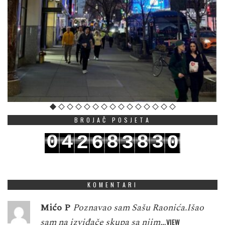
BROJAČ POSJETA
0
4
8
8
3
2
6
3
0
1
5
9
9
4
3
7
4
1
KOMENTARI
Mićo P
Poznavao sam Sašu Raonića.Išao
sam na izviđače skupa sa njim…
VIEW