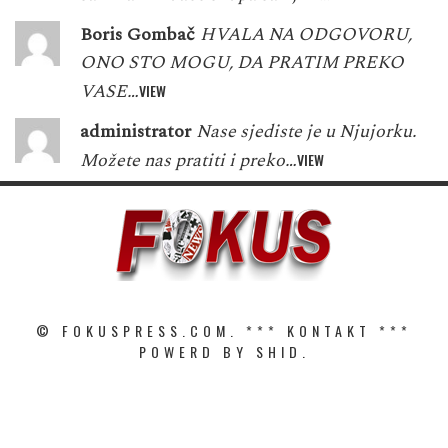
Boris Gombač
HVALA NA ODGOVORU,
ONO STO MOGU, DA PRATIM PREKO
VASE…
VIEW
administrator
Nase sjediste je u Njujorku.
Možete nas pratiti i preko…
VIEW
© FOKUSPRESS.COM. ***
KONTAKT
***
POWERD BY SHID.