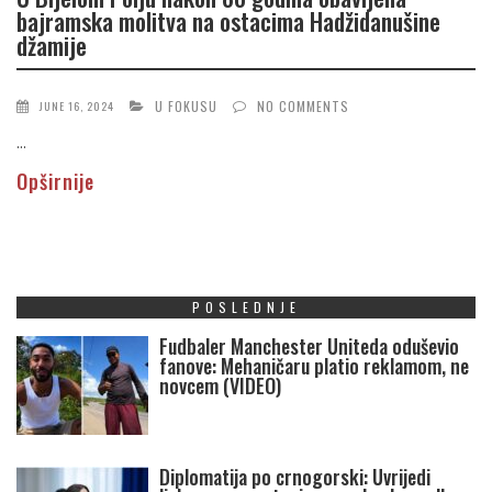
bajramska molitva na ostacima Hadžidanušine
džamije
U FOKUSU
NO COMMENTS
JUNE 16, 2024
...
Opširnije
POSLEDNJE
Fudbaler Manchester Uniteda oduševio
fanove: Mehaničaru platio reklamom, ne
novcem (VIDEO)
Diplomatija po crnogorski: Uvrijedi