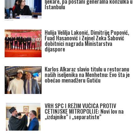
ljekare, pa postani generalna konzulka u
Istanbulu
Hulija Velilja Lakonić, Dimitrije Popović,
Fuad Hasanović i Zejnel Zeka Šabović
dobitnici nagrada Ministarstva
dijaspore
Karlos Alkaraz slavio titulu u restoranu
naših iseljenika na Menhetnu: Evo šta je
obećao menadžeru Gutiću
VRH SPC I REŽIM VUČIĆA PROTIV
CETINJSKE MITROPOLIJE: Novi lov na
„izdajnike” i „separatiste”