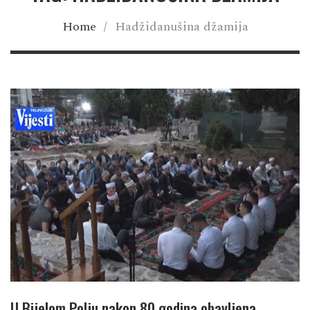
Home
/
Hadžidanušina džamija
U Bijelom Polju nakon 80 godina obavljena