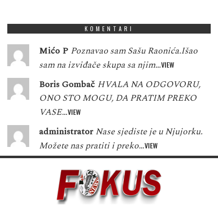
1
5
3
7
2
9
7
9
1
KOMENTARI
Mićo P
Poznavao sam Sašu Raonića.Išao
sam na izviđače skupa sa njim…
VIEW
Boris Gombač
HVALA NA ODGOVORU,
ONO STO MOGU, DA PRATIM PREKO
VASE…
VIEW
administrator
Nase sjediste je u Njujorku.
Možete nas pratiti i preko…
VIEW