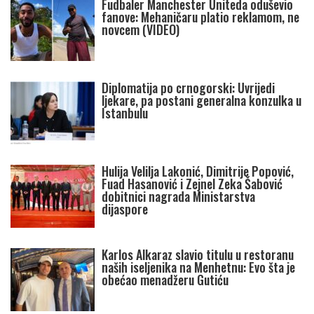
Fudbaler Manchester Uniteda oduševio
fanove: Mehaničaru platio reklamom, ne
novcem (VIDEO)
Diplomatija po crnogorski: Uvrijedi
ljekare, pa postani generalna konzulka u
Istanbulu
Hulija Velilja Lakonić, Dimitrije Popović,
Fuad Hasanović i Zejnel Zeka Šabović
dobitnici nagrada Ministarstva
dijaspore
Karlos Alkaraz slavio titulu u restoranu
naših iseljenika na Menhetnu: Evo šta je
obećao menadžeru Gutiću