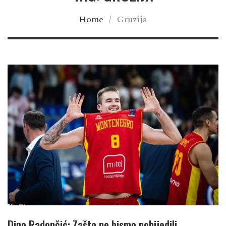
Home
/
Gruzija
Dino Radončić: Zašto ne bismo pobijedili