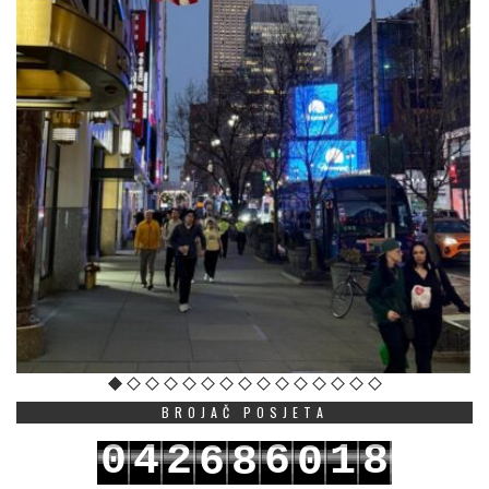
BROJAČ POSJETA
0
4
2
6
1
8
6
8
0